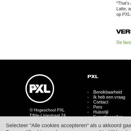
⁠“That'
Latte, 
op PXL-
VE
De favo
PXL
Bereikbaarheid
Ik heb een vraag
Contact
Pers
© Hogeschool PXL
Huisstijl
Elfde-Liniestraat 24
Expertisecellen
B-3500 HASSELT
Partners
Selecteer "Alle cookies accepteren" als u akkoord ga
tel.
+32 11 77 55 55
Bedrijven en
Contact