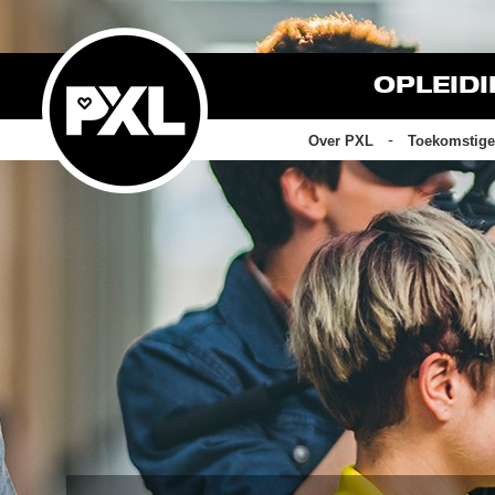
OPLEID
Over PXL
Toekomstige