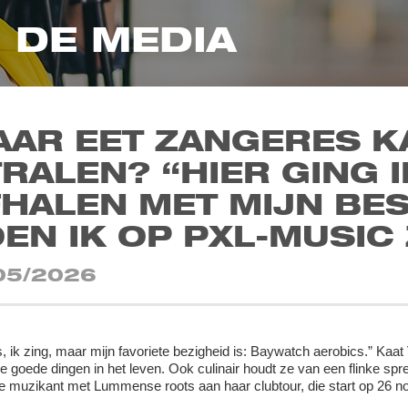
N DE MEDIA
AAR EET ZANGERES K
RALEN? “HIER GING I
HALEN MET MIJN BE
EN IK OP PXL-MUSIC 
05/2026
s, ik zing, maar mijn favoriete bezigheid is: Baywatch aerobics.” Kaa
de goede dingen in het leven. Ook culinair houdt ze van een flinke spr
e muzikant met Lummense roots aan haar clubtour, die start op 26 n