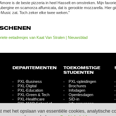
s Amore is de beste pizzeria in heel Hasselt en omstreken. Mijn favori
aubergine en scamorza affumicata, dat is gerookte mozzarella. Hier gin
Music zat. Toch zeker elke twee weken.”
RSCHENEN
riete eetadresjes van Kaat Van Stralen | Nieuwsblad
DEPARTEMENTEN
TOEKOMSTIGE
STUDENTEN
PXL-Business
PXL-opleidingen
PXL-Digital
Brochures
PXL-Education
Infodagen
PXL-Green & Tech
Openlesdagen
PXL-Healthcare
SID-in
PXL-MAD School of
Info aanvragen
Arts
Inschrijvingen
at met het opslaan van essentiële cookies, analytische c
PXL-Media &
Graduaatsopleidingen