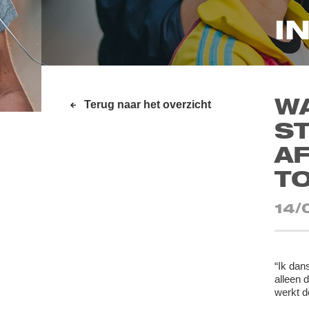
I
W
Terug naar het overzicht
ST
AF
TO
14/
“Ik dan
alleen 
werkt d