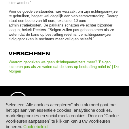
luier worden.”
Voor de goede verstaander: wie verzaakt om zijn richtingaanwijzer
te gebruiken, begaat wel degelijk een verkeersovertreding. Daarop
staat een boete van 58 euro, exclusief 10 euro
administratiekosten. De pakkans schatten we echter bijzonder
laag in, hekelt Peeters. “Belgen zullen pas gehoorzamen als ze
weten dat de kans op bestraffing reëel is. Je richtingaanwijzer
tijdig gebruiken is nochtans maar veilig en beleefd.”
VERSCHENEN
Waarom gebruiken we geen richtingaanwijzers meer? ‘Belgen
luisteren pas als ze weten dat de kans op bestraffing reëel is’ | De
Morgen
Selecteer "Alle cookies accepteren" als u akkoord gaat met
het opslaan van essentiële cookies, analytische cookies,
marketingcookies en social media cookies. Door op "Cookie-
© Hogeschool PXL
voorkeuren aanpassen" te klikken kan u uw voorkeuren
Elfde-Liniestraat 24
beheren.
Cookiebeleid
B-3500 HASSELT