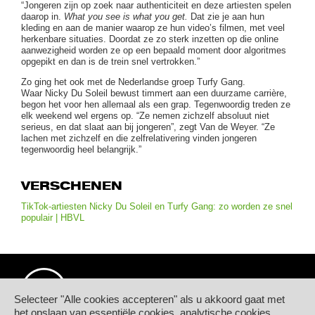
“Jongeren zijn op zoek naar authenticiteit en deze artiesten spelen
daarop in.
What you see is what you get.
Dat zie je aan hun
kleding en aan de manier waarop ze hun video’s filmen, met veel
herkenbare situaties. Doordat ze zo sterk inzetten op die online
aanwezigheid worden ze op een bepaald moment door algoritmes
opgepikt en dan is de trein snel vertrokken.”
Zo ging het ook met de Nederlandse groep Turfy Gang.
Waar Nicky Du Soleil bewust timmert aan een duurzame carrière,
begon het voor hen allemaal als een grap. Tegenwoordig treden ze
elk weekend wel ergens op. “Ze nemen zichzelf absoluut niet
serieus, en dat slaat aan bij jongeren”, zegt Van de Weyer. “Ze
lachen met zichzelf en die zelfrelativering vinden jongeren
tegenwoordig heel belangrijk.”
VERSCHENEN
TikTok-artiesten Nicky Du Soleil en Turfy Gang: zo worden ze snel
populair | HBVL
Selecteer "Alle cookies accepteren" als u akkoord gaat met
het opslaan van essentiële cookies, analytische cookies,