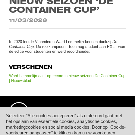
NIEUW SEIZOEN ‘DE
CONTAINER CUP’
11/03/2026
In 2020 leerde Vlaanderen Ward Lemmelijn kennen dankzij
De
Container Cup
. De roeikampioen - toen nog student aan PXL - won
de editie voor studenten en werd recordhouder.
VERSCHENEN
Ward Lemmelijn aast op record in nieuw seizoen De Container Cup
| Nieuwsblad
Selecteer "Alle cookies accepteren" als u akkoord gaat met
het opslaan van essentiële cookies, analytische cookies,
marketingcookies en social media cookies. Door op "Cookie-
© Hogeschool PXL
voorkeuren aanpassen" te klikken kan u uw voorkeuren
Elfde-Liniestraat 24