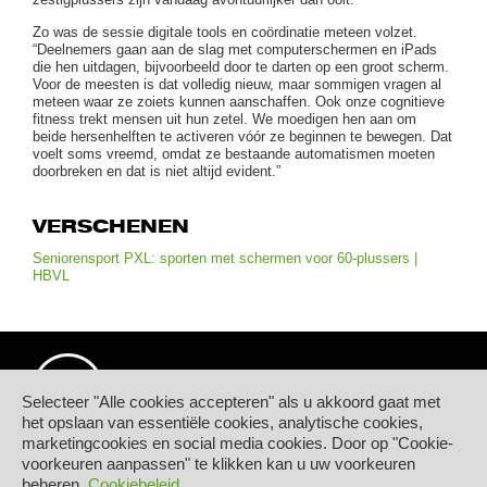
Zo was de sessie digitale tools en coördinatie meteen volzet.
“Deelnemers gaan aan de slag met computerschermen en iPads
die hen uitdagen, bijvoorbeeld door te darten op een groot scherm.
Voor de meesten is dat volledig nieuw, maar sommigen vragen al
meteen waar ze zoiets kunnen aanschaffen. Ook onze cognitieve
fitness trekt mensen uit hun zetel. We moedigen hen aan om
beide hersenhelften te activeren vóór ze beginnen te bewegen. Dat
voelt soms vreemd, omdat ze bestaande automatismen moeten
doorbreken en dat is niet altijd evident.”
VERSCHENEN
Seniorensport PXL: sporten met schermen voor 60-plussers |
HBVL
Selecteer "Alle cookies accepteren" als u akkoord gaat met
het opslaan van essentiële cookies, analytische cookies,
marketingcookies en social media cookies. Door op "Cookie-
© Hogeschool PXL
voorkeuren aanpassen" te klikken kan u uw voorkeuren
Elfde-Liniestraat 24
beheren.
Cookiebeleid
B-3500 HASSELT