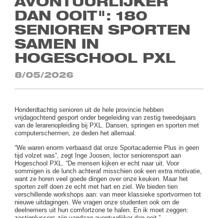
AVONTUURLIJKER
DAN OOIT": 180
SENIOREN SPORTEN
SAMEN IN
HOGESCHOOL PXL
8/05/2026
Honderdtachtig senioren uit de hele provincie hebben
vrijdagochtend gesport onder begeleiding van zestig tweedejaars
van de lerarenopleiding bij PXL. Dansen, springen en sporten met
computerschermen, ze deden het allemaal.
“We waren enorm verbaasd dat onze Sportacademie Plus in geen
tijd volzet was”, zegt Inge Joosen, lector seniorensport aan
Hogeschool PXL. “De mensen kijken er echt naar uit. Voor
sommigen is de lunch achteraf misschien ook een extra motivatie,
want ze horen veel goede dingen over onze keuken. Maar het
sporten zelf doen ze echt met hart en ziel. We bieden tien
verschillende workshops aan: van meer klassieke sportvormen tot
nieuwe uitdagingen. We vragen onze studenten ook om de
deelnemers uit hun comfortzone te halen. En ik moet zeggen:
zestigplussers zijn vandaag avontuurlijker dan ooit.”