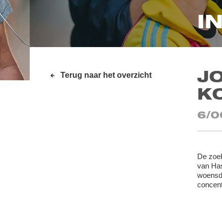
I
J
Terug naar het overzicht
KO
6/0
De zoek
van Has
woensda
concent