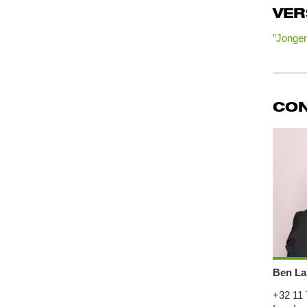
VE
"Jonger
CO
Ben La
+32 11 