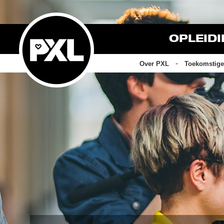
OPLEID
Over PXL
Toekomstige