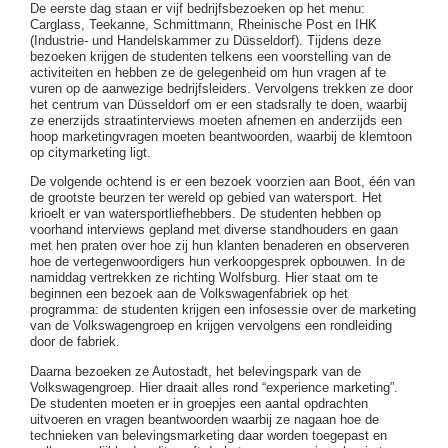
De eerste dag staan er vijf bedrijfsbezoeken op het menu:
Carglass, Teekanne, Schmittmann, Rheinische Post en IHK
(Industrie- und Handelskammer zu Düsseldorf). Tijdens deze
bezoeken krijgen de studenten telkens een voorstelling van de
activiteiten en hebben ze de gelegenheid om hun vragen af te
vuren op de aanwezige bedrijfsleiders. Vervolgens trekken ze door
het centrum van Düsseldorf om er een stadsrally te doen, waarbij
ze enerzijds straatinterviews moeten afnemen en anderzijds een
hoop marketingvragen moeten beantwoorden, waarbij de klemtoon
op citymarketing ligt.
De volgende ochtend is er een bezoek voorzien aan Boot, één van
de grootste beurzen ter wereld op gebied van watersport. Het
krioelt er van watersportliefhebbers. De studenten hebben op
voorhand interviews gepland met diverse standhouders en gaan
met hen praten over hoe zij hun klanten benaderen en observeren
hoe de vertegenwoordigers hun verkoopgesprek opbouwen. In de
namiddag vertrekken ze richting Wolfsburg. Hier staat om te
beginnen een bezoek aan de Volkswagenfabriek op het
programma: de studenten krijgen een infosessie over de marketing
van de Volkswagengroep en krijgen vervolgens een rondleiding
door de fabriek.
Daarna bezoeken ze Autostadt, het belevingspark van de
Volkswagengroep. Hier draait alles rond “experience marketing”.
De studenten moeten er in groepjes een aantal opdrachten
uitvoeren en vragen beantwoorden waarbij ze nagaan hoe de
technieken van belevingsmarketing daar worden toegepast en