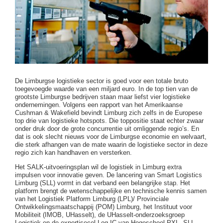
De Limburgse logistieke sector is goed voor een totale bruto
toegevoegde waarde van een miljard euro. In de top tien van de
grootste Limburgse bedrijven staan maar liefst vier logistieke
ondernemingen. Volgens een rapport van het Amerikaanse
Cushman & Wakefield bevindt Limburg zich zelfs in de Europese
top drie van logistieke hotspots. Die toppositie staat echter zwaar
onder druk door de grote concurrentie uit omliggende regio’s. En
dat is ook slecht nieuws voor de Limburgse economie en welvaart,
die sterk afhangen van de mate waarin de logistieke sector in deze
regio zich kan handhaven en versterken.
Het SALK-uitvoeringsplan wil de logistiek in Limburg extra
impulsen voor innovatie geven. De lancering van Smart Logistics
Limburg (SLL) vormt in dat verband een belangrijke stap. Het
platform brengt de wetenschappelijke en technische kennis samen
van het Logistiek Platform Limburg (LPL)/ Provinciale
Ontwikkelingsmaatschappij (POM) Limburg, het Instituut voor
Mobiliteit (IMOB, UHasselt), de UHasselt-onderzoeksgroep
Logistiek en de expertisecel Log-IC van Hogeschool PXL. SLL