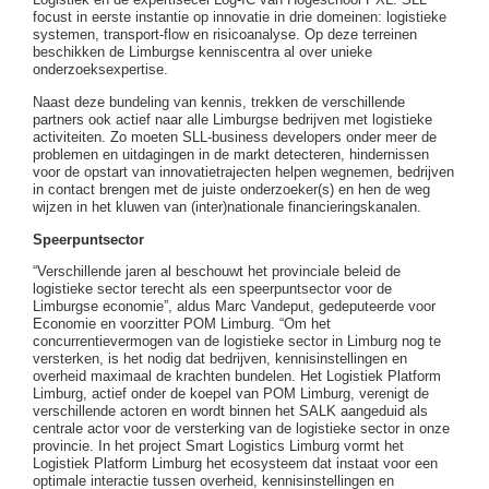
focust in eerste instantie op innovatie in drie domeinen: logistieke
systemen, transport-flow en risicoanalyse. Op deze terreinen
beschikken de Limburgse kenniscentra al over unieke
onderzoeksexpertise.
Naast deze bundeling van kennis, trekken de verschillende
partners ook actief naar alle Limburgse bedrijven met logistieke
activiteiten. Zo moeten SLL-business developers onder meer de
problemen en uitdagingen in de markt detecteren, hindernissen
voor de opstart van innovatietrajecten helpen wegnemen, bedrijven
in contact brengen met de juiste onderzoeker(s) en hen de weg
wijzen in het kluwen van (inter)nationale financieringskanalen.
Speerpuntsector
“Verschillende jaren al beschouwt het provinciale beleid de
logistieke sector terecht als een speerpuntsector voor de
Limburgse economie”, aldus Marc Vandeput, gedeputeerde voor
Economie en voorzitter POM Limburg. “Om het
concurrentievermogen van de logistieke sector in Limburg nog te
versterken, is het nodig dat bedrijven, kennisinstellingen en
overheid maximaal de krachten bundelen. Het Logistiek Platform
Limburg, actief onder de koepel van POM Limburg, verenigt de
verschillende actoren en wordt binnen het SALK aangeduid als
centrale actor voor de versterking van de logistieke sector in onze
provincie. In het project Smart Logistics Limburg vormt het
Logistiek Platform Limburg het ecosysteem dat instaat voor een
optimale interactie tussen overheid, kennisinstellingen en