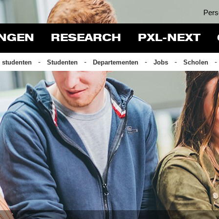
Pers
INGEN
RESEARCH
PXL-NEXT
 studenten
Studenten
Departementen
Jobs
Scholen