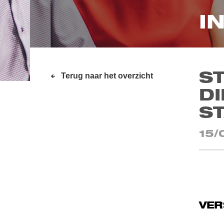
I
S
Terug naar het overzicht
DI
S
15/
VE