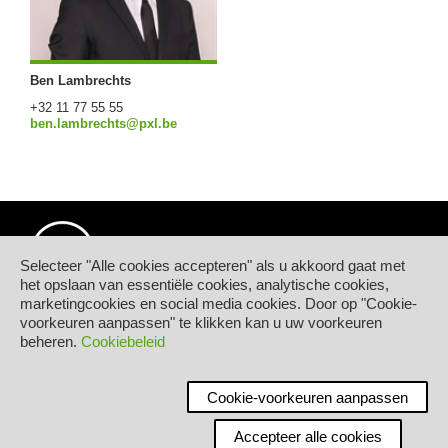
Ben Lambrechts
+32 11 77 55 55
ben.lambrechts@pxl.be
Selecteer "Alle cookies accepteren" als u akkoord gaat met
het opslaan van essentiële cookies, analytische cookies,
marketingcookies en social media cookies. Door op "Cookie-
© Hogeschool PXL
voorkeuren aanpassen" te klikken kan u uw voorkeuren
Elfde-Liniestraat 24
beheren.
Cookiebeleid
B-3500 HASSELT
tel.
+32 11 77 55 55
Contact
Cookie-voorkeuren aanpassen
Accepteer alle cookies