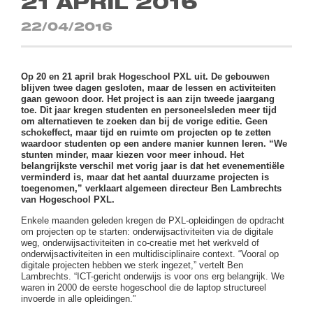
21 APRIL 2016
22/04/2016
Op 20 en 21 april brak Hogeschool PXL uit. De gebouwen
blijven twee dagen gesloten, maar de lessen en activiteiten
gaan gewoon door. Het project is aan zijn tweede jaargang
toe. Dit jaar kregen studenten en personeelsleden meer tijd
om alternatieven te zoeken dan bij de vorige editie. Geen
schokeffect, maar tijd en ruimte om projecten op te zetten
waardoor studenten op een andere manier kunnen leren. “We
stunten minder, maar kiezen voor meer inhoud. Het
belangrijkste verschil met vorig jaar is dat het evenementiële
verminderd is, maar dat het aantal duurzame projecten is
toegenomen,” verklaart algemeen directeur Ben Lambrechts
van Hogeschool PXL.
Enkele maanden geleden kregen de PXL-opleidingen de opdracht
om projecten op te starten: onderwijsactiviteiten via de digitale
weg, onderwijsactiviteiten in co-creatie met het werkveld of
onderwijsactiviteiten in een multidisciplinaire context. “Vooral op
digitale projecten hebben we sterk ingezet,” vertelt Ben
Lambrechts. “ICT-gericht onderwijs is voor ons erg belangrijk. We
waren in 2000 de eerste hogeschool die de laptop structureel
invoerde in alle opleidingen.”