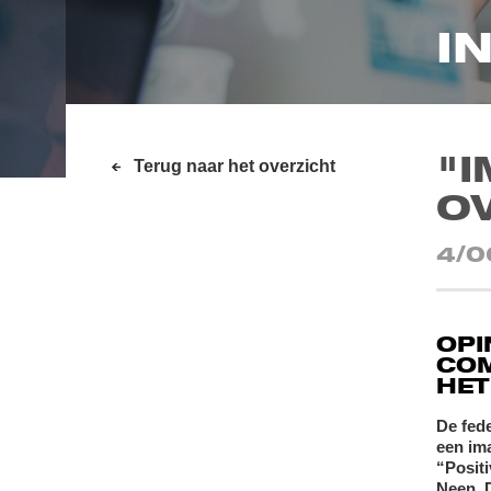
I
"
Terug naar het overzicht
O
4/0
OPI
CO
HET
De fede
een im
“Posit
Neen. D