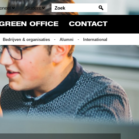
oneel
Student
GREEN OFFICE
CONTACT
Bedrijven & organisaties
Alumni
International