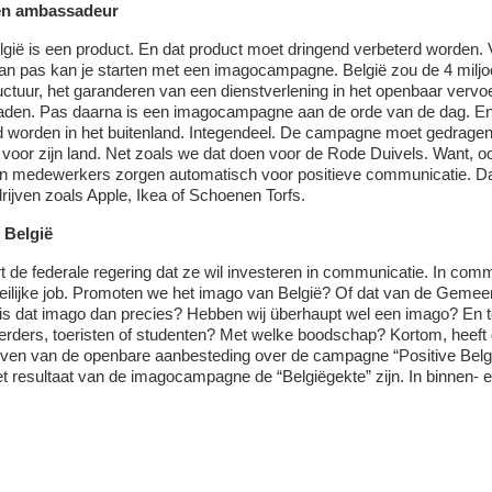
en ambassadeur
gië is een product. En dat product moet dringend verbeterd worden. 
dan pas kan je starten met een imagocampagne. België zou de 4 miljoe
ructuur, het garanderen van een dienstverlening in het openbaar ver
den. Pas daarna is een imagocampagne aan de orde van de dag. En d
 worden in het buitenland. Integendeel. De campagne moet gedrage
voor zijn land. Net zoals we dat doen voor de Rode Duivels. Want, oo
n medewerkers zorgen automatisch voor positieve communicatie. Dat d
rijven zoals Apple, Ikea of Schoenen Torfs.
 België
t de federale regering dat ze wil investeren in communicatie. In commun
ilijke job. Promoten we het imago van België? Of dat van de Gemee
is dat imago dan precies? Hebben wij überhaupt wel een imago? En t
erders, toeristen of studenten? Met welke boodschap? Kortom, heeft 
ijven van de openbare aanbesteding over de campagne “Positive Belg
t resultaat van de imagocampagne de “Belgiëgekte” zijn. In binnen-