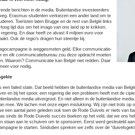
ende berichten in de media. Buitenlandse investeerders
 weg. Erasmus-studenten verkiezen een ander land om te
uderen. Toeristen laten Brugge en de rest van België links
 Hoog tijd dus om het imago van ons land op te krikken.
 regering. En daar heeft ze alvast 4 miljoen euro voor
aakt. Ook de regio’s dragen hun steentje bij.
magocampagne is weggesmeten geld. Elke communicatie-
r en elk communicatiebureau zou deze opdracht moeten
n. Waarom? Communicatie kan België niet redden. Daar
 meer voor nodig.
sgekte
is een failed state. Dat beeld hebben de buitenlandse media van België
ven en bij het spoor, een regering die een probleem heeft met de cipier
uitenlandse media uitvergroot. En niet alleen in de buitenlandse medi
aan mee. We lachen met onze eigen mislukking. Wij zijn niet trots op
e een aantal jaren geleden ook toen de Rode Duivels er niets van bakt
pas sinds de Rode Duivels succes boeken op het veld, dat we ons heb
en staan aan te schuiven om te sponsoren. Eerst werd gesleuteld aa
mpagne te starten. Sindsdien spreken we zelfs over de “duivelsgekt