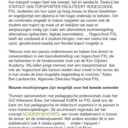
hun topsport vragen heel wat energie, tijd en aandacht. Dankzij het
STATUUT VAN TOPSPORTER FACILITEERT HOGESCHOOL
PXL studenten om hun sport op hoog niveau te blijven beoefenen
en tegelijkertijd een diploma in het hoger onderwijs te behalen. Om
de combinatie mogelijk te maken stippelen we samen met de
student een traject op maat uit en bekijken we waar er
aanpassingen nodig zijn zoals een alternatieve examenregeling,
alternatieve opdrachten, digitale leermiddelen,… Hogeschool PXL
heeft als voorbeeld al 4 studierichtingen, met een sterke link naar
sport, geselecteerd waarbij een flexibel traject mogelijk is.
“Mensen met een passie ondersteunen en helpen hun droom te
verwezenlijken is een basisdoelstelling van hogeschool PXL die
we herkennen in de fundamentele visie van de Kim Clijsters
Academy. Wij willen jonge mensen met een topsportstatuut dan
ook als hogeschool alle kansen bieden door zowel in het tennis als
in hun studie de best mogelijke begeleiding te voorzien.” Aldus
Ben Lambrechts, Algemeen Directeur Hogeschool PXL.
Nieuwe inschrijvingen zijn mogelijk voor het tweede semester
"Kunnen samenwerken met pedagogische professionals zoals het
GO! Atheneum Bree, het Internaat KUBIK en PXL biedt ons de
kans om hun pedagogische en didactisch expertise in te passen in
onze trainersopleidingen. Dit accentueert nogmaals dat het
concept
ACADEMY@SCHOOL
een mooie dubbelmatch is tussen
de tennis- en de onderwijswereld. Met andere woorden dit is een
dubbelmatch met 4 sterke spelers : studie / topsport /
trainerschap / ondernemerschap! " stelt Carl Maes.