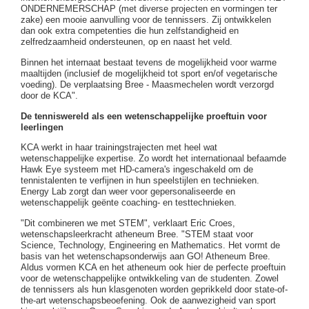
ONDERNEMERSCHAP (met diverse projecten en vormingen ter
zake) een mooie aanvulling voor de tennissers. Zij ontwikkelen
dan ook extra competenties die hun zelfstandigheid en
zelfredzaamheid ondersteunen, op en naast het veld.
Binnen het internaat bestaat tevens de mogelijkheid voor warme
maaltijden (inclusief de mogelijkheid tot sport en/of vegetarische
voeding). De verplaatsing Bree - Maasmechelen wordt verzorgd
door de KCA".
De tenniswereld als een wetenschappelijke proeftuin voor
leerlingen
KCA werkt in haar trainingstrajecten met heel wat
wetenschappelijke expertise. Zo wordt het internationaal befaamde
Hawk Eye systeem met HD-camera's ingeschakeld om de
tennistalenten te verfijnen in hun speelstijlen en technieken.
Energy Lab zorgt dan weer voor gepersonaliseerde en
wetenschappelijk geënte coaching- en testtechnieken.
"Dit combineren we met STEM", verklaart Eric Croes,
wetenschapsleerkracht atheneum Bree. "STEM staat voor
Science, Technology, Engineering en Mathematics. Het vormt de
basis van het wetenschapsonderwijs aan GO! Atheneum Bree.
Aldus vormen KCA en het atheneum ook hier de perfecte proeftuin
voor de wetenschappelijke ontwikkeling van de studenten. Zowel
de tennissers als hun klasgenoten worden geprikkeld door state-of-
the-art wetenschapsbeoefening. Ook de aanwezigheid van sport