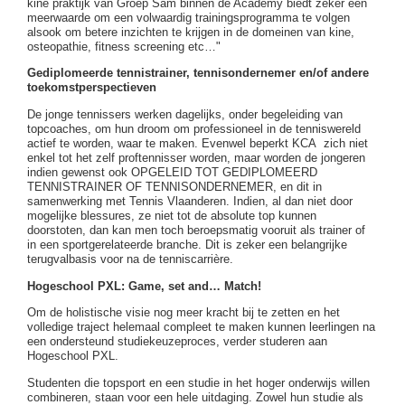
kine praktijk van Groep Sam binnen de Academy biedt zeker een
meerwaarde om een volwaardig trainingsprogramma te volgen
alsook om betere inzichten te krijgen in de domeinen van kine,
osteopathie, fitness screening etc…"
Gediplomeerde tennistrainer, tennisondernemer en/of andere
toekomstperspectieven
De jonge tennissers werken dagelijks, onder begeleiding van
topcoaches, om hun droom om professioneel in de tenniswereld
actief te worden, waar te maken. Evenwel beperkt KCA zich niet
enkel tot het zelf proftennisser worden, maar worden de jongeren
indien gewenst ook OPGELEID TOT GEDIPLOMEERD
TENNISTRAINER OF TENNISONDERNEMER, en dit in
samenwerking met Tennis Vlaanderen. Indien, al dan niet door
mogelijke blessures, ze niet tot de absolute top kunnen
doorstoten, dan kan men toch beroepsmatig vooruit als trainer of
in een sportgerelateerde branche. Dit is zeker een belangrijke
terugvalbasis voor na de tenniscarrière.
Hogeschool PXL: Game, set and… Match!
Om de holistische visie nog meer kracht bij te zetten en het
volledige traject helemaal compleet te maken kunnen leerlingen na
een ondersteund studiekeuzeproces, verder studeren aan
Hogeschool PXL.
Studenten die topsport en een studie in het hoger onderwijs willen
combineren, staan voor een hele uitdaging. Zowel hun studie als