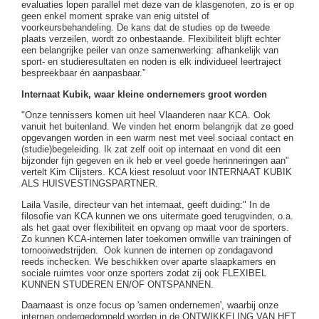
evaluaties lopen parallel met deze van de klasgenoten, zo is er op
geen enkel moment sprake van enig uitstel of
voorkeursbehandeling. De kans dat de studies op de tweede
plaats verzeilen, wordt zo onbestaande. Flexibiliteit blijft echter
een belangrijke peiler van onze samenwerking: afhankelijk van
sport- en studieresultaten en noden is elk individueel leertraject
bespreekbaar én aanpasbaar.”
Internaat Kubik, waar kleine ondernemers groot worden
"Onze tennissers komen uit heel Vlaanderen naar KCA. Ook
vanuit het buitenland. We vinden het enorm belangrijk dat ze goed
opgevangen worden in een warm nest met veel sociaal contact en
(studie)begeleiding. Ik zat zelf ooit op internaat en vond dit een
bijzonder fijn gegeven en ik heb er veel goede herinneringen aan"
vertelt Kim Clijsters. KCA kiest resoluut voor INTERNAAT KUBIK
ALS HUISVESTINGSPARTNER.
Laila Vasile, directeur van het internaat, geeft duiding:" In de
filosofie van KCA kunnen we ons uitermate goed terugvinden, o.a.
als het gaat over flexibiliteit en opvang op maat voor de sporters.
Zo kunnen KCA-internen later toekomen omwille van trainingen of
tornooiwedstrijden. Ook kunnen de internen op zondagavond
reeds inchecken. We beschikken over aparte slaapkamers en
sociale ruimtes voor onze sporters zodat zij ook FLEXIBEL
KUNNEN STUDEREN EN/OF ONTSPANNEN.
Daarnaast is onze focus op 'samen ondernemen', waarbij onze
internen ondergedompeld worden in de ONTWIKKELING VAN HET