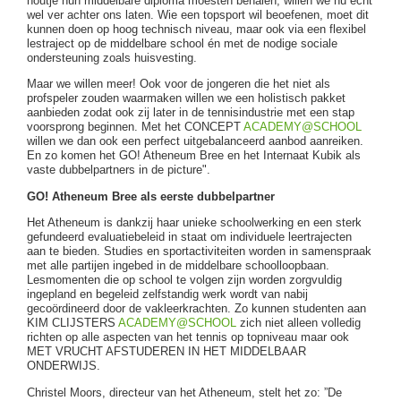
houtje hun middelbare diploma moesten behalen, willen we nu echt
wel ver achter ons laten. Wie een topsport wil beoefenen, moet dit
kunnen doen op hoog technisch niveau, maar ook via een flexibel
lestraject op de middelbare school én met de nodige sociale
ondersteuning zoals huisvesting.
Maar we willen meer! Ook voor de jongeren die het niet als
profspeler zouden waarmaken willen we een holistisch pakket
aanbieden zodat ook zij later in de tennisindustrie met een stap
voorsprong beginnen. Met het CONCEPT
ACADEMY@SCHOOL
willen we dan ook een perfect uitgebalanceerd aanbod aanreiken.
En zo komen het GO! Atheneum Bree en het Internaat Kubik als
vaste dubbelpartners in de picture".
GO! Atheneum Bree als eerste dubbelpartner
Het Atheneum is dankzij haar unieke schoolwerking en een sterk
gefundeerd evaluatiebeleid in staat om individuele leertrajecten
aan te bieden. Studies en sportactiviteiten worden in samenspraak
met alle partijen ingebed in de middelbare schoolloopbaan.
Lesmomenten die op school te volgen zijn worden zorgvuldig
ingepland en begeleid zelfstandig werk wordt van nabij
gecoördineerd door de vakleerkrachten. Zo kunnen studenten aan
KIM CLIJSTERS
ACADEMY@SCHOOL
zich niet alleen volledig
richten op alle aspecten van het tennis op topniveau maar ook
MET VRUCHT AFSTUDEREN IN HET MIDDELBAAR
ONDERWIJS.
Christel Moors, directeur van het Atheneum, stelt het zo: ”De