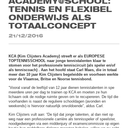
ACADEMY@SCHOOL:
TENNIS EN FLEXIBEL
ONDERWIJS ALS
TOTAALCONCEPT
21/12/2016
KCA (Kim Clijsters Academy) streeft er als EUROPESE
TOPTENNISSCHOOL naar jonge tennistalenten klaar te
stomen voor het professionele tenniscircuit (als speler en/of
als tenniscoach) . Aan het hoofd staat Carl Maes, die in totaal
meer dan 10 jaar Kim Clijsters begeleidde en voorheen werkte
voor de Vlaamse, Britse en Noorse tennisbond.
“Vooral vanaf de leeftijd van 12 jaar dienen tennistalenten in spe
meerdere uren per dag te trainen op KCA en moeten ze hun
lichaam ook de nodige ruimte geven om te recupereren. De tijd die
voorhanden is naast de reguliere schooldagen (avonden en
weekends) is hiervoor natuurlijk onvoldoende”, aldus Carl.
Kim Clijsters vult aan: “De tijd dat jonge talenten, al dan niet op
weg naar een professionele carrière als tennisspeler of speelster,
noodgedwongen via een middenjury of examencommissie op eigen