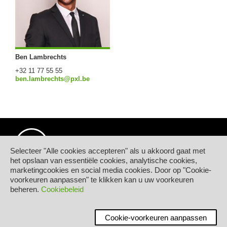
Ben Lambrechts
+32 11 77 55 55
ben.lambrechts@pxl.be
Selecteer "Alle cookies accepteren" als u akkoord gaat met
het opslaan van essentiële cookies, analytische cookies,
marketingcookies en social media cookies. Door op "Cookie-
© Hogeschool PXL
voorkeuren aanpassen" te klikken kan u uw voorkeuren
Elfde-Liniestraat 24
beheren.
Cookiebeleid
B-3500 HASSELT
tel.
+32 11 77 55 55
Contact
Cookie-voorkeuren aanpassen