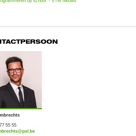
rogrammeren op school" - VTM nieuws
NTACTPERSOON
mbrechts
77 55 55
mbrechts@pxl.be