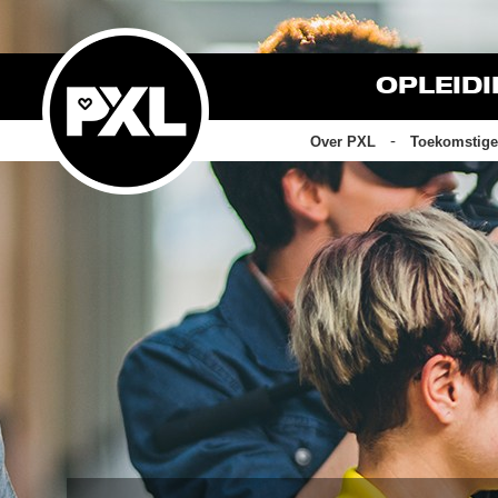
OPLEID
Over PXL
Toekomstige