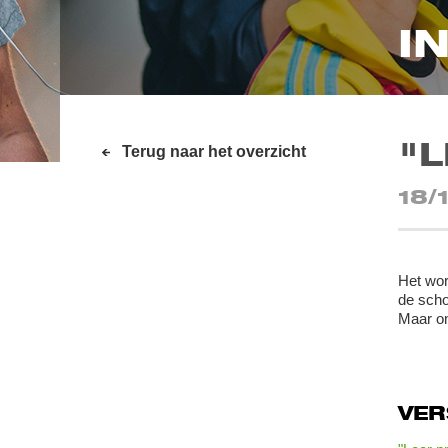
I
"
Terug naar het overzicht
18/
Het wor
de scho
Maar om
VE