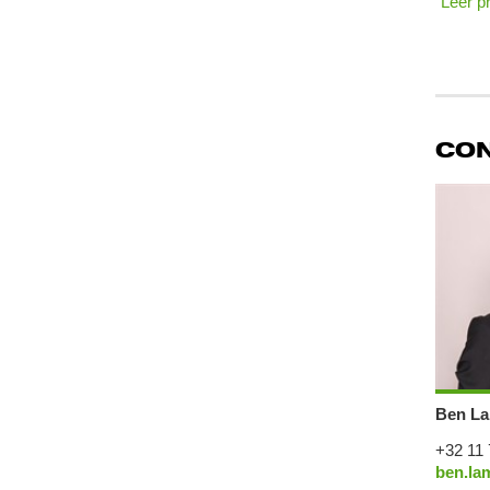
"Leer p
CO
Ben La
+32 11 
ben.la