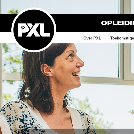
OPLEID
Over PXL
Toekomstige