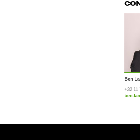
CO
Ben La
+32 11 
ben.la