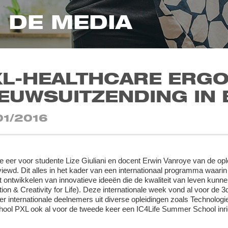
N DE MEDIA
L-HEALTHCARE ERGO
EUWSUITZENDING IN 
01/2016
e eer voor studente Lize Giuliani en docent Erwin Vanroye van de op
viewd. Dit alles in het kader van een internationaal programma waari
t ontwikkelen van innovatieve ideeën die de kwaliteit van leven kun
tion & Creativity for Life). Deze internationale week vond al voor de
er internationale deelnemers uit diverse opleidingen zoals Technologie
ool PXL ook al voor de tweede keer een IC4Life Summer School inri