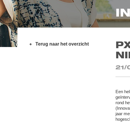
I
PX
Terug naar het overzicht
NI
21/
Een hel
geïnter
rond he
(Innova
jaar me
hogesch