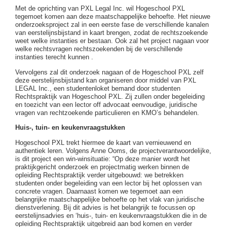
Met de oprichting van PXL Legal Inc. wil Hogeschool PXL
tegemoet komen aan deze maatschappelijke behoefte. Het nieuwe
onderzoeksproject zal in een eerste fase de verschillende kanalen
van eerstelijnsbijstand in kaart brengen, zodat de rechtszoekende
weet welke instanties er bestaan. Ook zal het project nagaan voor
welke rechtsvragen rechtszoekenden bij de verschillende
instanties terecht kunnen .
Vervolgens zal dit onderzoek nagaan of de Hogeschool PXL zelf
deze eerstelijnsbijstand kan organiseren door middel van PXL
LEGAL Inc., een studentenloket bemand door studenten
Rechtspraktijk van Hogeschool PXL. Zij zullen onder begeleiding
en toezicht van een lector off advocaat eenvoudige, juridische
vragen van rechtzoekende particulieren en KMO’s behandelen.
Huis-, tuin- en keukenvraagstukken
Hogeschool PXL trekt hiermee de kaart van vernieuwend en
authentiek leren. Volgens Anne Ooms, de projectverantwoordelijke,
is dit project een win-winsituatie: “Op deze manier wordt het
praktijkgericht onderzoek en projectmatig werken binnen de
opleiding Rechtspraktijk verder uitgebouwd: we betrekken
studenten onder begeleiding van een lector bij het oplossen van
concrete vragen. Daarnaast komen we tegemoet aan een
belangrijke maatschappelijke behoefte op het vlak van juridische
dienstverlening. Bij dit advies is het belangrijk te focussen op
eerstelijnsadvies en ‘huis-, tuin- en keukenvraagstukken die in de
opleiding Rechtspraktijk uitgebreid aan bod komen en verder