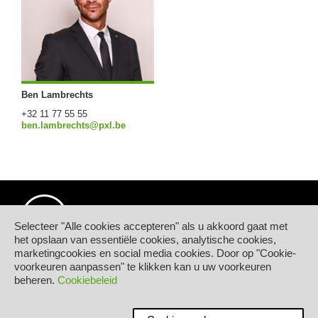
Ben Lambrechts
+32 11 77 55 55
ben.lambrechts@pxl.be
Selecteer "Alle cookies accepteren" als u akkoord gaat met
het opslaan van essentiële cookies, analytische cookies,
marketingcookies en social media cookies. Door op "Cookie-
© Hogeschool PXL
voorkeuren aanpassen" te klikken kan u uw voorkeuren
Elfde-Liniestraat 24
beheren.
Cookiebeleid
B-3500 HASSELT
tel.
+32 11 77 55 55
Contact