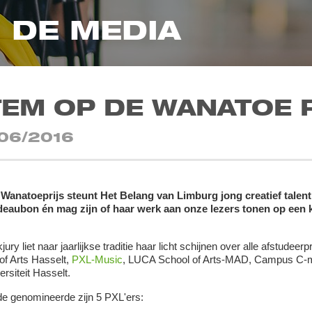
N DE MEDIA
TEM OP DE WANATOE 
06/2016
Wanatoeprijs steunt Het Belang van Limburg jong creatief talent 
deaubon én mag zijn of haar werk aan onze lezers tonen op een 
jury liet naar jaarlijkse traditie haar licht schijnen over alle afstud
of Arts Hasselt,
PXL-Music
, LUCA School of Arts-MAD, Campus C-min
ersiteit Hasselt.
e genomineerde zijn 5 PXL'ers: