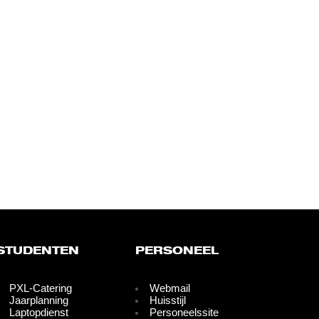
STUDENTEN
PERSONEEL
PXL-Catering
Webmail
Jaarplanning
Huisstijl
Laptopdienst
Personeelssite