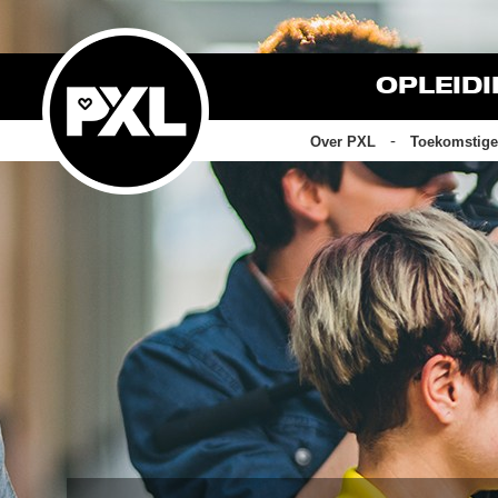
OPLEID
Over PXL
Toekomstige