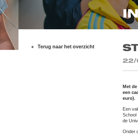
I
S
Terug naar het overzicht
22/
Met de 
een ca
euro).
Een vak
School 
de Univ
Onder d