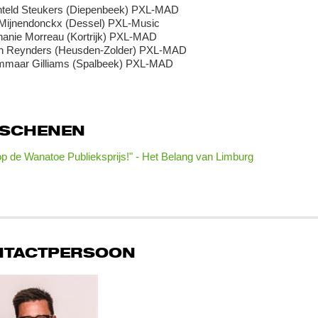
hteld Steukers (Diepenbeek) PXL-MAD
 Mijnendonckx (Dessel) PXL-Music
hanie Morreau (Kortrijk) PXL-MAD
ah Reynders (Heusden-Zolder) PXL-MAD
mmaar Gilliams (Spalbeek) PXL-MAD
RSCHENEN
p de Wanatoe Publieksprijs!" - Het Belang van Limburg
NTACTPERSOON