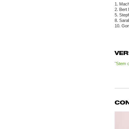
1. Mac
2. Bert
5. Step
8. Sar
10. Go
VE
"Stem o
CO