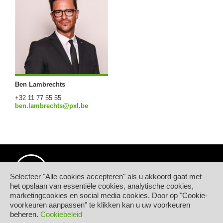
Ben Lambrechts
+32 11 77 55 55
ben.lambrechts@pxl.be
Selecteer "Alle cookies accepteren" als u akkoord gaat met
het opslaan van essentiële cookies, analytische cookies,
marketingcookies en social media cookies. Door op "Cookie-
© Hogeschool PXL
voorkeuren aanpassen" te klikken kan u uw voorkeuren
Elfde-Liniestraat 24
beheren.
Cookiebeleid
B-3500 HASSELT