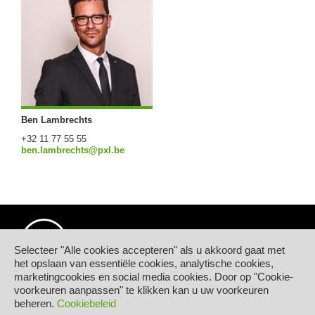
Ben Lambrechts
+32 11 77 55 55
ben.lambrechts@pxl.be
Selecteer "Alle cookies accepteren" als u akkoord gaat met
het opslaan van essentiële cookies, analytische cookies,
marketingcookies en social media cookies. Door op "Cookie-
© Hogeschool PXL
voorkeuren aanpassen" te klikken kan u uw voorkeuren
Elfde-Liniestraat 24
beheren.
Cookiebeleid
B-3500 HASSELT