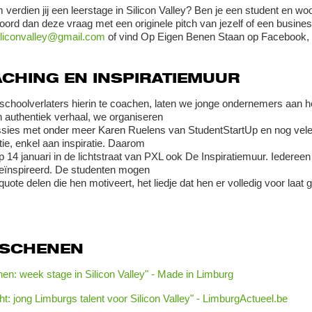
verdien jij een leerstage in Silicon Valley? Ben je een student en woo
ord dan deze vraag met een originele pitch van jezelf of een busine
siliconvalley@gmail.com
of vind Op Eigen Benen Staan op Facebook, T
CHING EN INSPIRATIEMUUR
choolverlaters hierin te coachen, laten we jonge ondernemers aan 
 authentiek verhaal, we organiseren
sies met onder meer Karen Ruelens van StudentStartUp en nog vel
tie, enkel aan inspiratie. Daarom
p 14 januari in de lichtstraat van PXL ook De Inspiratiemuur. Iedereen
eïnspireerd. De studenten mogen
quote delen die hen motiveert, het liedje dat hen er volledig voor laat
RSCHENEN
nen: week stage in Silicon Valley" - Made in Limburg
t: jong Limburgs talent voor Silicon Valley" - LimburgActueel.be