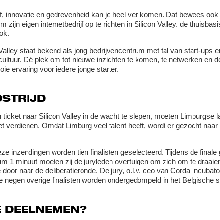
f, innovatie en gedrevenheid kan je heel ver komen. Dat bewees ook 
om zijn eigen internetbedrijf op te richten in Silicon Valley, de thuis
ok.
 Valley staat bekend als jong bedrijvencentrum met tal van start-ups 
scultuur. Dé plek om tot nieuwe inzichten te komen, te netwerken en 
ie ervaring voor iedere jonge starter.
STRIJD
ticket naar Silicon Valley in de wacht te slepen, moeten Limburgse l
ket verdienen. Omdat Limburg veel talent heeft, wordt er gezocht naar d
eze inzendingen worden tien finalisten geselecteerd. Tijdens de finale g
 1 minuut moeten zij de juryleden overtuigen om zich om te draaien 
 door naar de deliberatieronde. De jury, o.l.v. ceo van Corda Incubator
 negen overige finalisten worden ondergedompeld in het Belgische s
 DEELNEMEN?