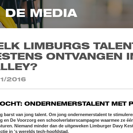
N DE MEDIA
ELK LIMBURGS TALEN
STENS ONTVANGEN I
LLEY?
01/2016
OCHT: ONDERNEMERSTALENT MET P
g barst van jong talent. Om jong ondernemerstalent te stimuler
g en De Voorzorg een schoolverlaterscampagne waarmee ze één be
 sturen. Niemand minder dan de uitgeweken Limburger Davy Keste
ctie in ‘s werelds tech-hoofdstad.