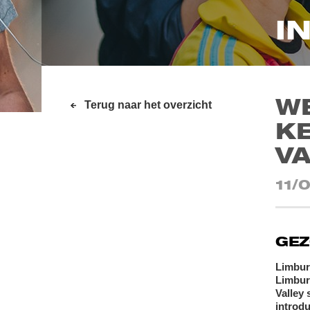
I
W
Terug naar het overzicht
KE
VA
11/
GEZ
Limbur
Limbur
Valley
introdu