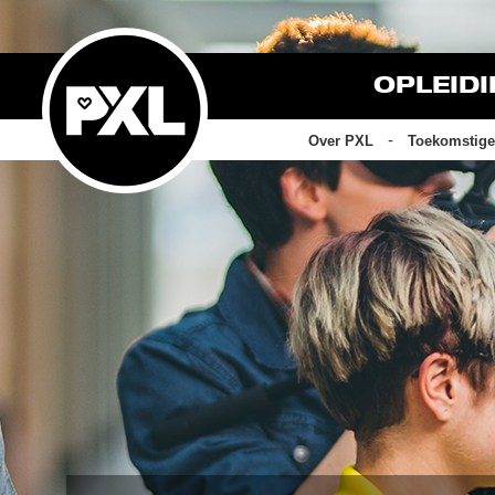
OPLEID
Over PXL
Toekomstige