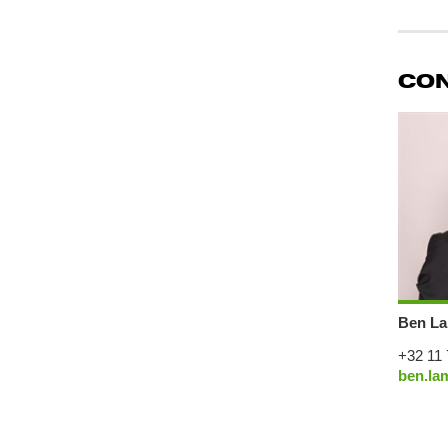
CO
Ben La
+32 11 
ben.la