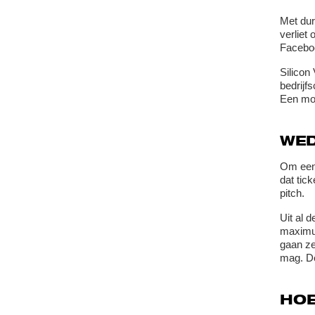
Met dur
verliet 
Facebo
Silicon
bedrijf
Een moo
WED
Om een 
dat tic
pitch.
Uit al d
maximum
gaan ze
mag. De
HOE