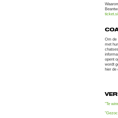
Waarom 
Beantwo
ticket.
COA
Om de s
met hun
chatses
informa
opent o
wordt g
hier de 
VE
"Te win
"Gezoch