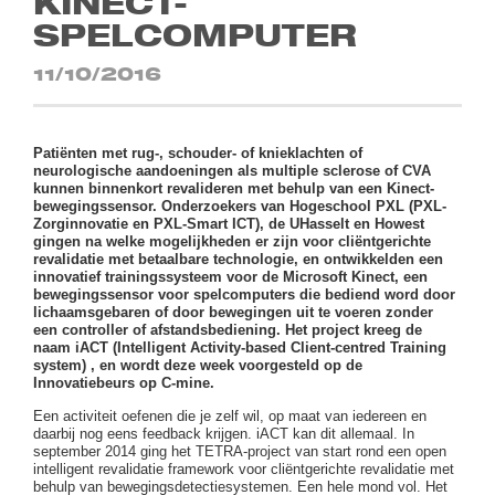
KINECT-
SPELCOMPUTER
11/10/2016
Patiënten met rug-, schouder- of knieklachten of
neurologische aandoeningen als multiple sclerose of CVA
kunnen binnenkort revalideren met behulp van een Kinect-
bewegingssensor. Onderzoekers van Hogeschool PXL (PXL-
Zorginnovatie en PXL-Smart ICT), de UHasselt en Howest
gingen na welke mogelijkheden er zijn voor cliëntgerichte
revalidatie met betaalbare technologie, en ontwikkelden een
innovatief trainingssysteem voor de Microsoft Kinect, een
bewegingssensor voor spelcomputers die bediend word door
lichaamsgebaren of door bewegingen uit te voeren zonder
een controller of afstandsbediening. Het project kreeg de
naam iACT (Intelligent Activity-based Client-centred Training
system) , en wordt deze week voorgesteld op de
Innovatiebeurs op C-mine.
Een activiteit oefenen die je zelf wil, op maat van iedereen en
daarbij nog eens feedback krijgen. iACT kan dit allemaal. In
september 2014 ging het TETRA-project van start rond een open
intelligent revalidatie framework voor cliëntgerichte revalidatie met
behulp van bewegingsdetectiesystemen. Een hele mond vol. Het