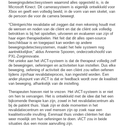
bewegingsdetectiesysteem waarrond alles opgesteld is, is de
Microsoft Kinect. Dit camerasysteem is eigenlijk ontwikkeld voor
Xbox en geeft een volledig beeld, in de vorm van een skelet, van
de persoon die voor de camera beweegt.
“Cliëntgerichte revalidatie wil zeggen dat men rekening houdt met
de wensen en noden van de cliënt en dat de cliënt ook volledig
betrokken is bij het opstellen, uitvoeren en evalueren van zijn of
haar eigen therapiedoelen. Het feit dat dit alles open-source
beschikbaar is en toegepast kan worden op andere
bewegingsdetectiesystemen, maakt het hele systeem nog
aantrekkelijker,” aldus Annemie Spooren, onderzoekshoofd van
PXL-Zorginnovatie.
Het unieke aan het iACT-systeem is dat de therapeut volledig zelf
de bewegingen, oefeningen en activiteiten kan instellen. Dus elke
beweging, oefening of activiteit die een cliënt zou willen oefenen
tijdens zijn/haar revalidatieproces, kan ingesteld worden. Een
ander pluspunt van iACT is dat er feedback wordt over de kwaliteit
van beweging, afhankelijk van de instelling.
Therapeuten hoeven niet te vrezen. Het iACT-systeem is er niet
om hen te vervangen. Het is ontwikkeld met de idee dat het een
bijkomende therapie kan zijn, zowel in het revalidatiecentrum als
bij de patiënt thuis. Vaak zijn er dode momenten in het
revalidatiecentrum en veel mensen zijn op zoek naar een
kwaliteitsvolle invulling. Eenmaal thuis vinden cliënten het dan
weer moeilijk om hun oefeningen te doen. iACT zou in beide
situaties dus een mooie aanvulling zijn.