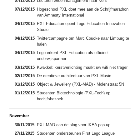
07/12/2015
Lectoren Groenmanagement naar Kent
07/12/2015
Hogeschool PXL doet mee aan de Schrijfmarathon
van Amnesty International
04/12/2015
PXL-Education opent Lego Education Innovation
Studio
04/12/2015
Twittercampagne om Marc Coucke naar Limburg te
halen
04/12/2015
Lego erkent PXL-Education als officieel
onderwijspartner
03/12/2015
Kwakkel: kerstverlichting maakt uw wifi niet trager
02/12/2015
De creatieve architectuur van PXL-Music
01/12/2015
Object & Jewellery (PXL-MAD) - Molenstraat 5N
01/12/2015
Studenten Biotechnologie (PXL-Tech) op
bedrijfsbezoek
November
30/11/2015
PXL-MAD aan de slag voor IKEA pop-up
27/11/2015
Studenten ondersteunen First Lego League