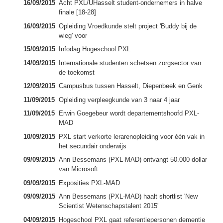
16/09/2015
Acht PXL/UHasselt student-ondernemers in halve
finale [18-28]
16/09/2015
Opleiding Vroedkunde stelt project 'Buddy bij de
wieg' voor
15/09/2015
Infodag Hogeschool PXL
14/09/2015
Internationale studenten schetsen zorgsector van
de toekomst
12/09/2015
Campusbus tussen Hasselt, Diepenbeek en Genk
11/09/2015
Opleiding verpleegkunde van 3 naar 4 jaar
11/09/2015
Erwin Goegebeur wordt departementshoofd PXL-
MAD
10/09/2015
PXL start verkorte lerarenopleiding voor één vak in
het secundair onderwijs
09/09/2015
Ann Bessemans (PXL-MAD) ontvangt 50.000 dollar
van Microsoft
09/09/2015
Exposities PXL-MAD
09/09/2015
Ann Bessemans (PXL-MAD) haalt shortlist 'New
Scientist Wetenschapstalent 2015'
04/09/2015
Hogeschool PXL gaat referentiepersonen dementie