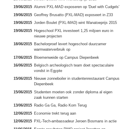
19/06/2015
Alumni PXL-MAD exposeren op 'Duel with Cudgels'
19/06/2015
Geoffrey Brusatto (PXL-MAD) exposeert in Z33
19/06/2015
Jorden Boulet (PXL-MAD) wint Wanatoeprijs 2015
19/06/2015
Hogeschool PXL investeert 1,25 miljoen euro in
nieuwe projecten
18/06/2015
Bachelorproef levert hogeschool duurzamer
warmwaterverbruik op
17/06/2015
Bloemenweide op Campus Diepenbeek
16/06/2015
Belgisch archeologisch team doet spectaculaire
vondst in Egypte
15/06/2015
Nieuwe zonneboiler in studentenrestaurant Campus
Diepenbeek
15/06/2015
Studenten moeten ook zonder diploma al eigen
zaak kunnen starten
13/06/2015
Radio Ga Ga, Radio Kom Terug
12/06/2015
Economie trekt terug aan
12/06/2015
PXL-Tech-ambassadeur Jeroen Bosmans in actie