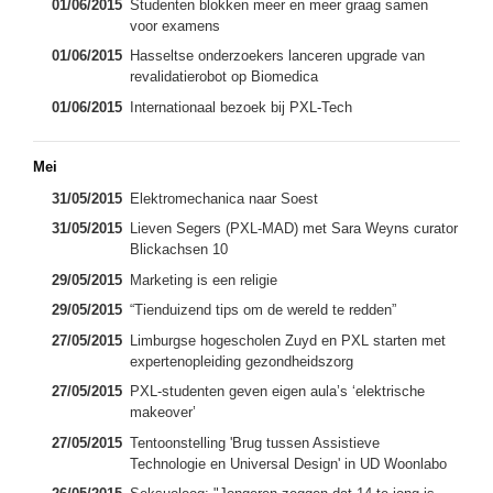
01/06/2015
Studenten blokken meer en meer graag samen
voor examens
01/06/2015
Hasseltse onderzoekers lanceren upgrade van
revalidatierobot op Biomedica
01/06/2015
Internationaal bezoek bij PXL-Tech
Mei
31/05/2015
Elektromechanica naar Soest
31/05/2015
Lieven Segers (PXL-MAD) met Sara Weyns curator
Blickachsen 10
29/05/2015
Marketing is een religie
29/05/2015
“Tienduizend tips om de wereld te redden”
27/05/2015
Limburgse hogescholen Zuyd en PXL starten met
expertenopleiding gezondheidszorg
27/05/2015
PXL-studenten geven eigen aula’s ‘elektrische
makeover’
27/05/2015
Tentoonstelling 'Brug tussen Assistieve
Technologie en Universal Design' in UD Woonlabo