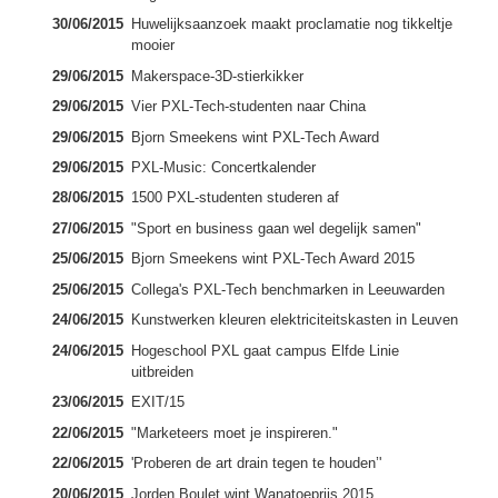
30/06/2015
Huwelijksaanzoek maakt proclamatie nog tikkeltje
mooier
29/06/2015
Makerspace-3D-stierkikker
29/06/2015
Vier PXL-Tech-studenten naar China
29/06/2015
Bjorn Smeekens wint PXL-Tech Award
29/06/2015
PXL-Music: Concertkalender
28/06/2015
1500 PXL-studenten studeren af
27/06/2015
"Sport en business gaan wel degelijk samen"
25/06/2015
Bjorn Smeekens wint PXL-Tech Award 2015
25/06/2015
Collega's PXL-Tech benchmarken in Leeuwarden
24/06/2015
Kunstwerken kleuren elektriciteitskasten in Leuven
24/06/2015
Hogeschool PXL gaat campus Elfde Linie
uitbreiden
23/06/2015
EXIT/15
22/06/2015
"Marketeers moet je inspireren."
22/06/2015
'Proberen de art drain tegen te houden’'
20/06/2015
Jorden Boulet wint Wanatoeprijs 2015