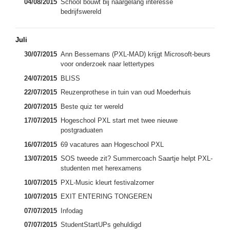
04/08/2015
School bouwt bij naargelang interesse
bedrijfswereld
Juli
30/07/2015
Ann Bessemans (PXL-MAD) krijgt Microsoft-beurs
voor onderzoek naar lettertypes
24/07/2015
BLISS
22/07/2015
Reuzenprothese in tuin van oud Moederhuis
20/07/2015
Beste quiz ter wereld
17/07/2015
Hogeschool PXL start met twee nieuwe
postgraduaten
16/07/2015
69 vacatures aan Hogeschool PXL
13/07/2015
SOS tweede zit? Summercoach Saartje helpt PXL-
studenten met herexamens
10/07/2015
PXL-Music kleurt festivalzomer
10/07/2015
EXIT ENTERING TONGEREN
07/07/2015
Infodag
07/07/2015
StudentStartUPs gehuldigd