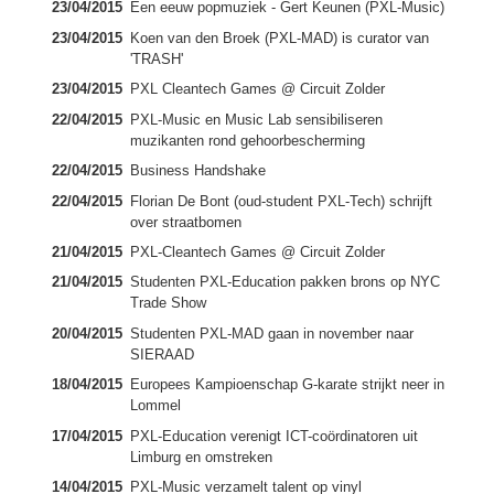
23/04/2015
Een eeuw popmuziek - Gert Keunen (PXL-Music)
23/04/2015
Koen van den Broek (PXL-MAD) is curator van
'TRASH'
23/04/2015
PXL Cleantech Games @ Circuit Zolder
22/04/2015
PXL-Music en Music Lab sensibiliseren
muzikanten rond gehoorbescherming
22/04/2015
Business Handshake
22/04/2015
Florian De Bont (oud-student PXL-Tech) schrijft
over straatbomen
21/04/2015
PXL-Cleantech Games @ Circuit Zolder
21/04/2015
Studenten PXL-Education pakken brons op NYC
Trade Show
20/04/2015
Studenten PXL-MAD gaan in november naar
SIERAAD
18/04/2015
Europees Kampioenschap G-karate strijkt neer in
Lommel
17/04/2015
PXL-Education verenigt ICT-coördinatoren uit
Limburg en omstreken
14/04/2015
PXL-Music verzamelt talent op vinyl