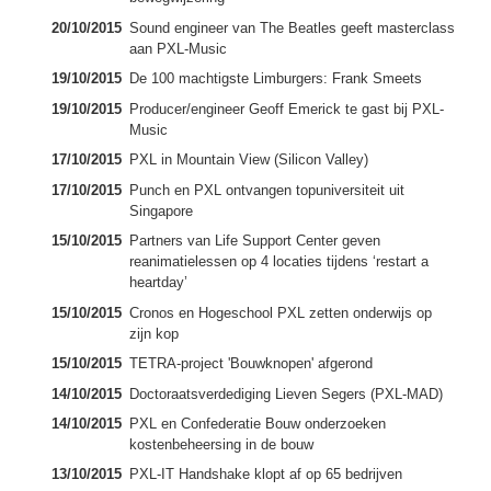
20/10/2015
Sound engineer van The Beatles geeft masterclass
aan PXL-Music
19/10/2015
De 100 machtigste Limburgers: Frank Smeets
19/10/2015
Producer/engineer Geoff Emerick te gast bij PXL-
Music
17/10/2015
PXL in Mountain View (Silicon Valley)
17/10/2015
Punch en PXL ontvangen topuniversiteit uit
Singapore
15/10/2015
Partners van Life Support Center geven
reanimatielessen op 4 locaties tijdens ‘restart a
heartday’
15/10/2015
Cronos en Hogeschool PXL zetten onderwijs op
zijn kop
15/10/2015
TETRA-project 'Bouwknopen' afgerond
14/10/2015
Doctoraatsverdediging Lieven Segers (PXL-MAD)
14/10/2015
PXL en Confederatie Bouw onderzoeken
kostenbeheersing in de bouw
13/10/2015
PXL-IT Handshake klopt af op 65 bedrijven