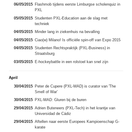
06/05/2015
Flashmob tijdens eerste Limburgse scholenquiz in
PXL
05/05/2015
Studenten PXL-Education aan de slag met
techniek
04/05/2015
Minder lang in ziekenhuis na bevalling
04/05/2015
Ciao(w) Milano! Is officiële spin-off van Expo 2015
04/05/2015
Studenten Rechtspraktijk (PXL-Business) in
Straatsburg
03/05/2015
E-hockeybattle in een rolstoel kan snel zijn
April
30/04/2015
Peter de Cupere (PXL-MAD) is curator van 'The
Smell of War'
30/04/2015
PXL-MAD: Gluren bij de buren
29/04/2015
Adrien Buteneers (PXL-Tech) in het krantje van
Universidad de Cádiz
29/04/2015
Aftellen naar eerste Europees Kampioenschap G-
karate