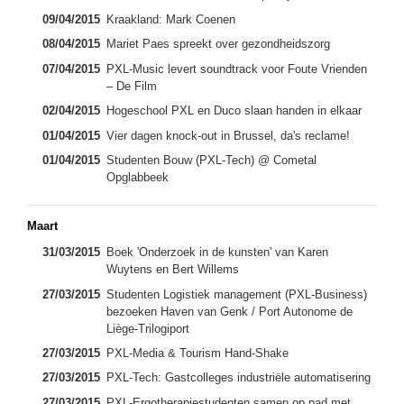
09/04/2015
Kraakland: Mark Coenen
08/04/2015
Mariet Paes spreekt over gezondheidszorg
07/04/2015
PXL-Music levert soundtrack voor Foute Vrienden
– De Film
02/04/2015
Hogeschool PXL en Duco slaan handen in elkaar
01/04/2015
Vier dagen knock-out in Brussel, da's reclame!
01/04/2015
Studenten Bouw (PXL-Tech) @ Cometal
Opglabbeek
Maart
31/03/2015
Boek 'Onderzoek in de kunsten' van Karen
Wuytens en Bert Willems
27/03/2015
Studenten Logistiek management (PXL-Business)
bezoeken Haven van Genk / Port Autonome de
Liège-Trilogiport
27/03/2015
PXL-Media & Tourism Hand-Shake
27/03/2015
PXL-Tech: Gastcolleges industriële automatisering
27/03/2015
PXL-Ergotherapiestudenten samen op pad met