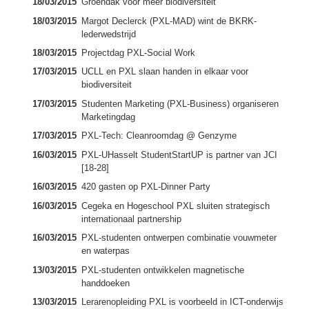
18/03/2015
Groendak voor meer biodiversiteit
18/03/2015
Margot Declerck (PXL-MAD) wint de BKRK-
lederwedstrijd
18/03/2015
Projectdag PXL-Social Work
17/03/2015
UCLL en PXL slaan handen in elkaar voor
biodiversiteit
17/03/2015
Studenten Marketing (PXL-Business) organiseren
Marketingdag
17/03/2015
PXL-Tech: Cleanroomdag @ Genzyme
16/03/2015
PXL-UHasselt StudentStartUP is partner van JCI
[18-28]
16/03/2015
420 gasten op PXL-Dinner Party
16/03/2015
Cegeka en Hogeschool PXL sluiten strategisch
internationaal partnership
16/03/2015
PXL-studenten ontwerpen combinatie vouwmeter
en waterpas
13/03/2015
PXL-studenten ontwikkelen magnetische
handdoeken
13/03/2015
Lerarenopleiding PXL is voorbeeld in ICT-onderwijs