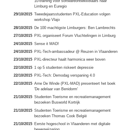
10-training voor softwareontwikkelaars naar
Limburg en Euregio
29/10/2015
Tweedejaarsstudenten PXL-Education volgen
workshop Vlajo
28/10/2015
De 100 machtigste Limburgers: Ben Lambrechts
27/10/2015
PXL organiseert Forum Vluchtelingen in Limburg
24/10/2015
Sense it MAD!
24/10/2015
PXL-Tech-ambassadeur @ Reuzen in Vlaanderen
23/10/2015
PXL-directeur haalt harmonica weer boven
22/10/2015
1 op 5 studenten riskeert depressie
22/10/2015
PXL-Tech: Demodag verspaning 4.0
22/10/2015
Arne De Winde (PXL-MAD) presenteert het boek
'De adelaar van Benidorm'
21/10/2015
Studenten Toerisme en recreatiemanagement
bezoeken Busworld Kortrijk
21/10/2015
Studenten Toerisme en recreatiemanagement
bezoeken Thomas Cook België
21/10/2015
Eerste hogeschool in Vlaanderen met digitale
bewegwijzering