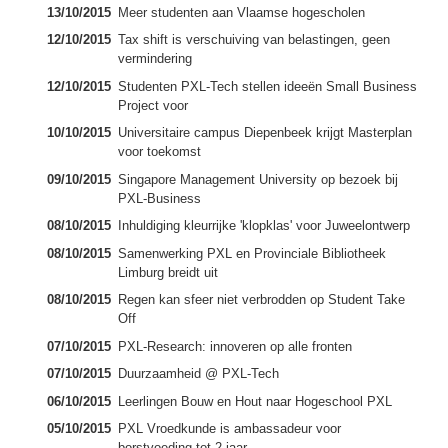
13/10/2015
Meer studenten aan Vlaamse hogescholen
12/10/2015
Tax shift is verschuiving van belastingen, geen
vermindering
12/10/2015
Studenten PXL-Tech stellen ideeën Small Business
Project voor
10/10/2015
Universitaire campus Diepenbeek krijgt Masterplan
voor toekomst
09/10/2015
Singapore Management University op bezoek bij
PXL-Business
08/10/2015
Inhuldiging kleurrijke 'klopklas' voor Juweelontwerp
08/10/2015
Samenwerking PXL en Provinciale Bibliotheek
Limburg breidt uit
08/10/2015
Regen kan sfeer niet verbrodden op Student Take
Off
07/10/2015
PXL-Research: innoveren op alle fronten
07/10/2015
Duurzaamheid @ PXL-Tech
06/10/2015
Leerlingen Bouw en Hout naar Hogeschool PXL
05/10/2015
PXL Vroedkunde is ambassadeur voor
borstvoeding tot 2 jaar