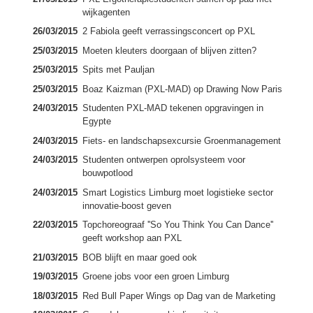
wijkagenten
26/03/2015
2 Fabiola geeft verrassingsconcert op PXL
25/03/2015
Moeten kleuters doorgaan of blijven zitten?
25/03/2015
Spits met Pauljan
25/03/2015
Boaz Kaizman (PXL-MAD) op Drawing Now Paris
24/03/2015
Studenten PXL-MAD tekenen opgravingen in
Egypte
24/03/2015
Fiets- en landschapsexcursie Groenmanagement
24/03/2015
Studenten ontwerpen oprolsysteem voor
bouwpotlood
24/03/2015
Smart Logistics Limburg moet logistieke sector
innovatie-boost geven
22/03/2015
Topchoreograaf ''So You Think You Can Dance''
geeft workshop aan PXL
21/03/2015
BOB blijft en maar goed ook
19/03/2015
Groene jobs voor een groen Limburg
18/03/2015
Red Bull Paper Wings op Dag van de Marketing