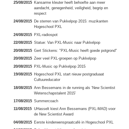
25/08/2015
Kansarme kleuter heeft behoefte aan meer
aandacht, genegenheid, veiligheid, begrip en
respect
24/08/2015
De sterren van Pukkelpop 2015: muzikanten
Hogeschool PXL
24/08/2015
PXL-radiospot
22/08/2015
Statue: Van PXL-Music naar Pukkelpop
20/08/2015
Gert Stickens: "PXL-Music heeft goede potgrond"
20/08/2015
Zeer veel PXL-groepen op Pukkelpop
20/08/2015
PXL-Music op Pukkelpop 2015
19/08/2015
Hogeschool PXL start nieuw postgraduaat
Cultuureducator
18/08/2015
Ann Bessemans in de running als ‘New Scientist
Wetenschapstalent 2015’
17/08/2015
Summercoach
11/08/2015
UHasselt kiest Ann Bessemans (PXL-MAD) voor
de New Scientist Award
04/08/2015
Eerste kinderwenspraatcafé in Hogeschool PXL