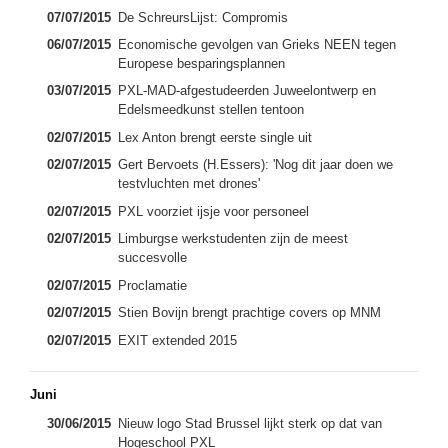
07/07/2015
De SchreursLijst: Compromis
06/07/2015
Economische gevolgen van Grieks NEEN tegen
Europese besparingsplannen
03/07/2015
PXL-MAD-afgestudeerden Juweelontwerp en
Edelsmeedkunst stellen tentoon
02/07/2015
Lex Anton brengt eerste single uit
02/07/2015
Gert Bervoets (H.Essers): 'Nog dit jaar doen we
testvluchten met drones'
02/07/2015
PXL voorziet ijsje voor personeel
02/07/2015
Limburgse werkstudenten zijn de meest
succesvolle
02/07/2015
Proclamatie
02/07/2015
Stien Bovijn brengt prachtige covers op MNM
02/07/2015
EXIT extended 2015
Juni
30/06/2015
Nieuw logo Stad Brussel lijkt sterk op dat van
Hogeschool PXL