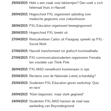
29/04/2015
Hebt u een zwak voor lekkernijen? Dan voelt u zich
helemaal thuis in Hasselt
29/04/2015
Hogeschool PXL organiseert opleiding over
medische gegevens voor ziekenhuizen
28/04/2015
PXL-Education organiseert bewegingsevent
28/04/2015
Hogeschool PXL breekt uit
27/04/2015
Rietsuikerboer Carlos uit Paraguay spreekt op PXL-
Social Work
27/04/2015
Hasselt transformeert tot grafisch kunstwalhalla
27/04/2015
PXL-communicatiestudenten organiseren Femalia
ten voordele van Think Pink
26/04/2015
PXL-MAD verwelkomt kunstenaars in spe
25/04/2015
Reclame voor de Nationale Loterij schandalig?
25/04/2015
Studenten PXL-Education geven workshop ‘Quiz
en race’
24/04/2015
“Klein begonnen, maar sterk gegroeid”
24/04/2015
Studenten PXL-MAD hacken de stad naar
aanleiding van Beyonderground