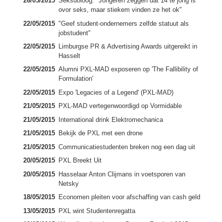
26/05/2015
Seksuoloog: "Jongeren zeggen dat 14 te jong is
ovor seks, maar stiekem vinden ze het ok"
22/05/2015
"Geef student-ondernemers zelfde statuut als
jobstudent"
22/05/2015
Limburgse PR & Advertising Awards uitgereikt in
Hasselt
22/05/2015
Alumni PXL-MAD exposeren op 'The Fallibility of
Formulation'
22/05/2015
Expo 'Legacies of a Legend' (PXL-MAD)
21/05/2015
PXL-MAD vertegenwoordigd op Vormidable
21/05/2015
International drink Elektromechanica
21/05/2015
Bekijk de PXL met een drone
21/05/2015
Communicatiestudenten breken nog een dag uit
20/05/2015
PXL Breekt Uit
20/05/2015
Hasselaar Anton Clijmans in voetsporen van
Netsky
18/05/2015
Economen pleiten voor afschaffing van cash geld
13/05/2015
PXL wint Studentenregatta