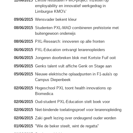
11/06/2015
Eerste resultaten PWO-project 'Inzetten op
employability en innovatief werkgedrag in
Limburgse KMO's'
09/06/2015
Wensvader bekent kleur
08/06/2015
Studenten PXL-MAD combineren prehistorie met
buitengewoon onderwijs
08/06/2015
PXL-Research: innoveren op alle fronten
06/06/2015
PXL-Education ontvangt lerarenopleiders
06/06/2015
Jongeren doorbreken blok met Kortste Fuif ooit
05/06/2015
Genks talent vult affiche Genk on Stage aan
05/06/2015
Nieuwe elektrische oplaadpunten in F1-aula's op
Campus Diepenbeek
02/06/2015
Hogeschool PXL toont health innovations op
Biomedica
02/06/2015
Oud-student PXL-Education stelt boek voor
02/06/2015
Niet-bindende toelatingsproef voor lerarenopleiding
02/06/2015
Zaki geeft lezing over ondeugend ouder worden
01/06/2015
"Wie de beker steelt, wint de regatta"