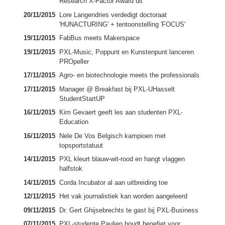
Research X-Factor Award uit
20/11/2015
Lore Langendries verdedigt doctoraat
'HUNACTURING' + tentoonstelling 'FOCUS'
19/11/2015
FabBus meets Makerspace
19/11/2015
PXL-Music, Poppunt en Kunstenpunt lanceren
PROpeller
17/11/2015
Agro- en biotechnologie meets the professionals
17/11/2015
Manager @ Breakfast bij PXL-UHasselt
StudentStartUP
16/11/2015
Kim Gevaert geeft les aan studenten PXL-
Education
16/11/2015
Nele De Vos Belgisch kampioen met
topsportstatuut
14/11/2015
PXL kleurt blauw-wit-rood en hangt vlaggen
halfstok
14/11/2015
Corda Incubator al aan uitbreiding toe
12/11/2015
Het vak journalistiek kan worden aangeleerd
09/11/2015
Dr. Gert Ghijsebrechts te gast bij PXL-Business
07/11/2015
PXL-studente Paulien houdt benefiet voor