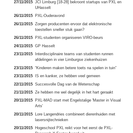
27/11/2015
JCI Limburg [18-28] bekroont startups van PXL en
UHasselt
26/11/2015
PXL-Ouderavond
26/11/2015
Zorgen producenten ervoor dat elektronische
toestellen sneller stuk gaan?
26/11/2015
PXL-studenten organiseren VIRO-beurs
24/11/2015
GP Hasselt
23/11/2015
Interdisciplinaire teams van studenten runnen
afdelingen in vier Limburgse ziekenhuizen
23/11/2015
“Kinderen maken betere toets na spelen in tuin”
23/11/2015
IS en kanker, ze hebben veel gemeen
22/11/2015
Succesvolle Dag van de Wetenschap
21/11/2015
Ze hebben me wel degelijk in het hart geraakt
20/11/2015
PXL-MAD start met Engelstalige 'Master in Visual
Arts'
20/11/2015
Lore Langendries combineert dierenhuiden met
lasersnijtechnieken
20/11/2015
Hogeschool PXL reikt voor het eerst de PXL-