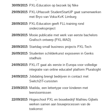
30/09/2015
PXL-Education op bezoek bij Nike
29/09/2015
PXL-UHasselt StudentStartUP gaat samenwerken
met Bryo van Voka-KvK Limburg
28/09/2015
PXL-Education geeft FLL-training rond
onderzoeksproject
28/09/2015
Mooie publicatie met werk van eerste bachelors
Grafisch ontwerp (PXL-MAD)
28/09/2015
Startdag small business projects PXL-Tech
26/09/2015
Studenten schilderkunst exposeren in Genks
stadhuis
24/09/2015
PXL-IT gaat als eerste in Europa voor volledige
integratie van online educatief platform Pluralsight
24/09/2015
Jobdating brengt bedrijven in contact met
Switch2IT-cursisten
23/09/2015
Matilda, een lettertype voor kinderen met
leerstoornissen
22/09/2015
Hogeschool PXL en bouwbedrijf Mathieu Gijbels
werken samen aan bouwprocessen van de
toekomst