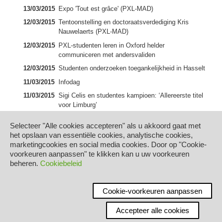
13/03/2015
Expo 'Tout est grâce' (PXL-MAD)
12/03/2015
Tentoonstelling en doctoraatsverdediging Kris
Nauwelaerts (PXL-MAD)
12/03/2015
PXL-studenten leren in Oxford helder
communiceren met andersvaliden
12/03/2015
Studenten onderzoeken toegankelijkheid in Hasselt
11/03/2015
Infodag
11/03/2015
Sigi Celis en studentes kampioen: ‘Allereerste titel
voor Limburg’
10/03/2015
Officiële opening Corda INCubator
Selecteer "Alle cookies accepteren" als u akkoord gaat met
10/03/2015
Masterstudenten PXL-MAD geselecteerd voor
het opslaan van essentiële cookies, analytische cookies,
biënnale Picturale 2015
marketingcookies en social media cookies. Door op "Cookie-
voorkeuren aanpassen" te klikken kan u uw voorkeuren
10/03/2015
Uitwisselingsproject Biotechnologie (PXL-Tech) met
beheren.
Cookiebeleid
HELHA Fleurus
09/03/2015
John Peters (PXL-Tech) eerste student-ondernemer
in Start it @ KBC
Cookie-voorkeuren aanpassen
09/03/2015
PXL-ers winnen medailles op Groot Vlaams
Accepteer alle cookies
Studentenkampioenschap