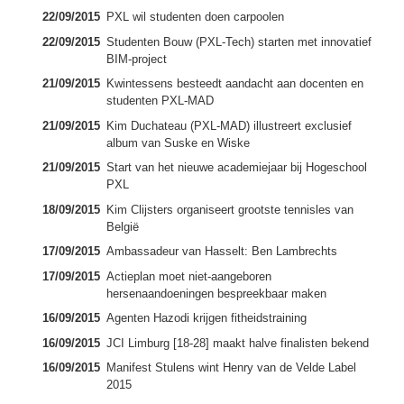
22/09/2015
PXL wil studenten doen carpoolen
22/09/2015
Studenten Bouw (PXL-Tech) starten met innovatief
BIM-project
21/09/2015
Kwintessens besteedt aandacht aan docenten en
studenten PXL-MAD
21/09/2015
Kim Duchateau (PXL-MAD) illustreert exclusief
album van Suske en Wiske
21/09/2015
Start van het nieuwe academiejaar bij Hogeschool
PXL
18/09/2015
Kim Clijsters organiseert grootste tennisles van
België
17/09/2015
Ambassadeur van Hasselt: Ben Lambrechts
17/09/2015
Actieplan moet niet-aangeboren
hersenaandoeningen bespreekbaar maken
16/09/2015
Agenten Hazodi krijgen fitheidstraining
16/09/2015
JCI Limburg [18-28] maakt halve finalisten bekend
16/09/2015
Manifest Stulens wint Henry van de Velde Label
2015