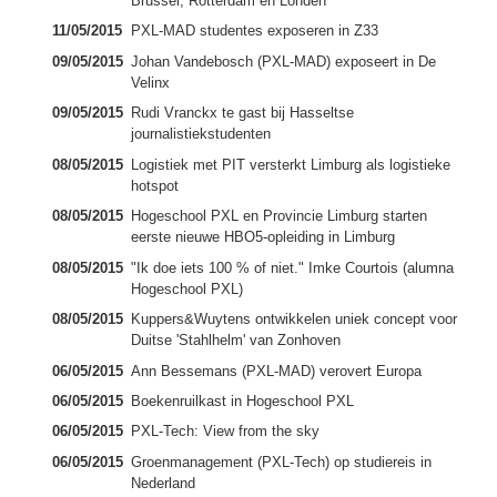
Brussel, Rotterdam en Londen
11/05/2015
PXL-MAD studentes exposeren in Z33
09/05/2015
Johan Vandebosch (PXL-MAD) exposeert in De
Velinx
09/05/2015
Rudi Vranckx te gast bij Hasseltse
journalistiekstudenten
08/05/2015
Logistiek met PIT versterkt Limburg als logistieke
hotspot
08/05/2015
Hogeschool PXL en Provincie Limburg starten
eerste nieuwe HBO5-opleiding in Limburg
08/05/2015
"Ik doe iets 100 % of niet." Imke Courtois (alumna
Hogeschool PXL)
08/05/2015
Kuppers&Wuytens ontwikkelen uniek concept voor
Duitse 'Stahlhelm' van Zonhoven
06/05/2015
Ann Bessemans (PXL-MAD) verovert Europa
06/05/2015
Boekenruilkast in Hogeschool PXL
06/05/2015
PXL-Tech: View from the sky
06/05/2015
Groenmanagement (PXL-Tech) op studiereis in
Nederland