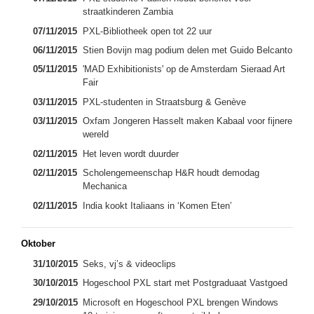
straatkinderen Zambia
07/11/2015
PXL-Bibliotheek open tot 22 uur
06/11/2015
Stien Bovijn mag podium delen met Guido Belcanto
05/11/2015
'MAD Exhibitionists' op de Amsterdam Sieraad Art
Fair
03/11/2015
PXL-studenten in Straatsburg & Genève
03/11/2015
Oxfam Jongeren Hasselt maken Kabaal voor fijnere
wereld
02/11/2015
Het leven wordt duurder
02/11/2015
Scholengemeenschap H&R houdt demodag
Mechanica
02/11/2015
India kookt Italiaans in ‘Komen Eten’
Oktober
31/10/2015
Seks, vj’s & video­clips
30/10/2015
Hogeschool PXL start met Postgraduaat Vastgoed
29/10/2015
Microsoft en Hogeschool PXL brengen Windows