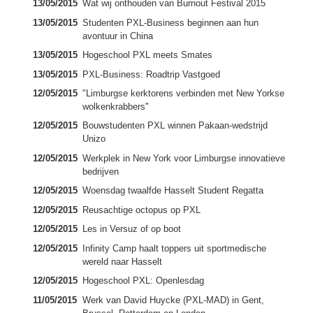
13/05/2015
Wat wij onthouden van Burnout Festival 2015
13/05/2015
Studenten PXL-Business beginnen aan hun
avontuur in China
13/05/2015
Hogeschool PXL meets Smates
13/05/2015
PXL-Business: Roadtrip Vastgoed
12/05/2015
"Limburgse kerktorens verbinden met New Yorkse
wolkenkrabbers"
12/05/2015
Bouwstudenten PXL winnen Pakaan-wedstrijd
Unizo
12/05/2015
Werkplek in New York voor Limburgse innovatieve
bedrijven
12/05/2015
Woensdag twaalfde Hasselt Student Regatta
12/05/2015
Reusachtige octopus op PXL
12/05/2015
Les in Versuz of op boot
12/05/2015
Infinity Camp haalt toppers uit sportmedische
wereld naar Hasselt
12/05/2015
Hogeschool PXL: Openlesdag
11/05/2015
Werk van David Huycke (PXL-MAD) in Gent,