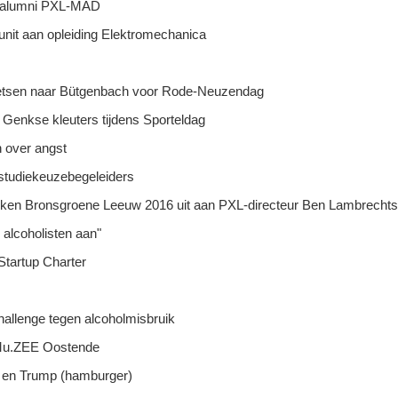
ge alumni PXL-MAD
unit aan opleiding Elektromechanica
ietsen naar Bütgenbach voor Rode-Neuzendag
Genkse kleuters tijdens Sporteldag
 over angst
 studiekeuzebegeleiders
iken Bronsgroene Leeuw 2016 uit aan PXL-directeur Ben Lambrecht
 alcoholisten aan"
Startup Charter
llenge tegen alcoholmisbruik
 Mu.ZEE Oostende
n en Trump (hamburger)