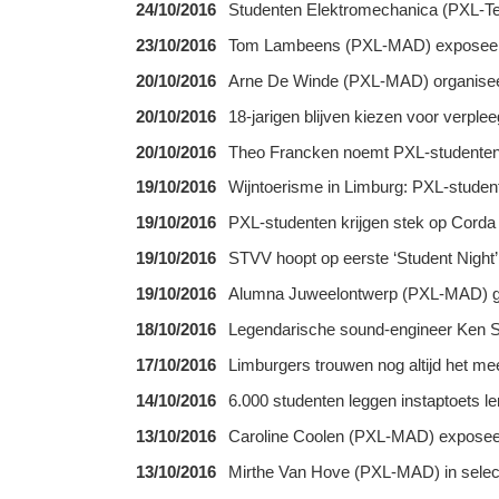
24/10/2016
Studenten Elektromechanica (PXL-T
23/10/2016
Tom Lambeens (PXL-MAD) exposeert
20/10/2016
Arne De Winde (PXL-MAD) organise
20/10/2016
18-jarigen blijven kiezen voor verpl
20/10/2016
Theo Francken noemt PXL-studenten v
19/10/2016
Wijntoerisme in Limburg: PXL-stude
19/10/2016
PXL-studenten krijgen stek op Cor
19/10/2016
STVV hoopt op eerste ‘Student Night
19/10/2016
Alumna Juweelontwerp (PXL-MAD) ge
18/10/2016
Legendarische sound-engineer Ken Sc
17/10/2016
Limburgers trouwen nog altijd het me
14/10/2016
6.000 studenten leggen instaptoets le
13/10/2016
Caroline Coolen (PXL-MAD) exposeert
13/10/2016
Mirthe Van Hove (PXL-MAD) in select