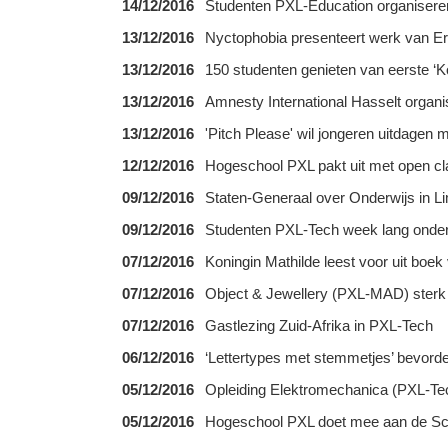
14/12/2016
Studenten PXL-Education organisere
13/12/2016
Nyctophobia presenteert werk van
13/12/2016
150 studenten genieten van eerste ‘K
13/12/2016
Amnesty International Hasselt organi
13/12/2016
'Pitch Please' wil jongeren uitdagen
12/12/2016
Hogeschool PXL pakt uit met open c
09/12/2016
Staten-Generaal over Onderwijs in L
09/12/2016
Studenten PXL-Tech week lang onderg
07/12/2016
Koningin Mathilde leest voor uit b
07/12/2016
Object & Jewellery (PXL-MAD) sterk
07/12/2016
Gastlezing Zuid-Afrika in PXL-Tech
06/12/2016
‘Lettertypes met stemmetjes’ bevord
05/12/2016
Opleiding Elektromechanica (PXL-Tec
05/12/2016
Hogeschool PXL doet mee aan de Sch