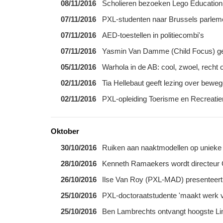
08/11/2016
Scholieren bezoeken Lego Education 
07/11/2016
PXL-studenten naar Brussels parlem
07/11/2016
AED-toestellen in politiecombi's
07/11/2016
Yasmin Van Damme (Child Focus) gee
05/11/2016
Warhola in de AB: cool, zwoel, recht 
02/11/2016
Tia Hellebaut geeft lezing over bewe
02/11/2016
PXL-opleiding Toerisme en Recreati
Oktober
30/10/2016
Ruiken aan naaktmodellen op uniek
28/10/2016
Kenneth Ramaekers wordt directeur
26/10/2016
Ilse Van Roy (PXL-MAD) presenteert 
25/10/2016
PXL-doctoraatstudente 'maakt werk va
25/10/2016
Ben Lambrechts ontvangt hoogste L