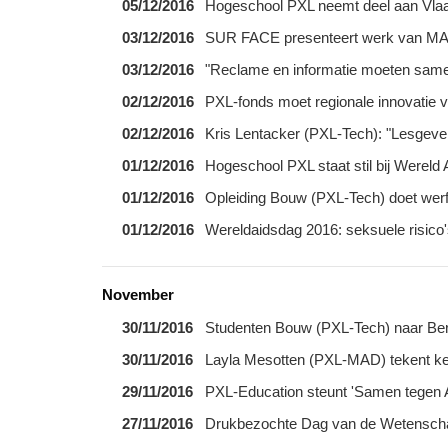
05/12/2016
Hogeschool PXL neemt deel aan Vla
03/12/2016
SUR FACE presenteert werk van M
03/12/2016
"Reclame en informatie moeten sam
02/12/2016
PXL-fonds moet regionale innovatie 
02/12/2016
Kris Lentacker (PXL-Tech): "Lesgev
01/12/2016
Hogeschool PXL staat stil bij Wereld
01/12/2016
Opleiding Bouw (PXL-Tech) doet werf
01/12/2016
Wereldaidsdag 2016: seksuele risico'
November
30/11/2016
Studenten Bouw (PXL-Tech) naar Berl
30/11/2016
Layla Mesotten (PXL-MAD) tekent ke
29/11/2016
PXL-Education steunt 'Samen tegen
27/11/2016
Drukbezochte Dag van de Wetensch