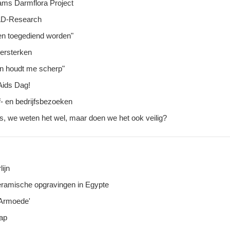
ams Darmflora Project
AD-Research
en toegediend worden"
versterken
en houdt me scherp"
 Aids Dag!
- en bedrijfsbezoeken
s, we weten het wel, maar doen we het ook veilig?
ijn
ramische opgravingen in Egypte
 Armoede'
ap