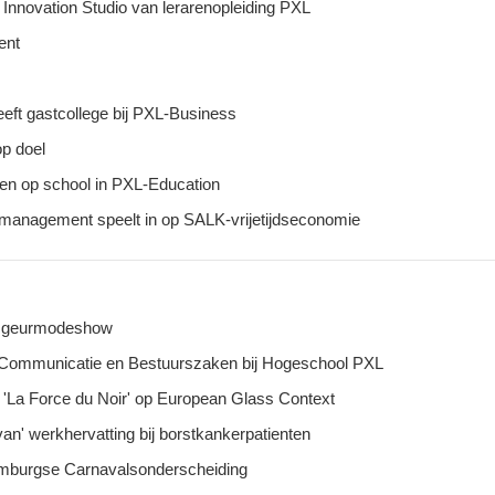
Innovation Studio van lerarenopleiding PXL
ent
ft gastcollege bij PXL-Business
op doel
gen op school in PXL-Education
emanagement speelt in op SALK-vrijetijdseconomie
e geurmodeshow
 Communicatie en Bestuurszaken bij Hogeschool PXL
'La Force du Noir' op European Glass Context
n' werkhervatting bij borstkankerpatienten
imburgse Carnavalsonderscheiding