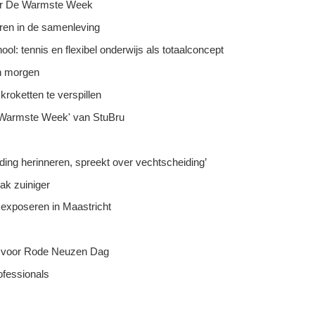
oor De Warmste Week
ren in de samenleving
l: tennis en flexibel onderwijs als totaalconcept
n morgen
kroketten te verspillen
e Warmste Week' van StuBru
iding herinneren, spreekt over vechtscheiding’
ak zuiniger
exposeren in Maastricht
o voor Rode Neuzen Dag
ofessionals