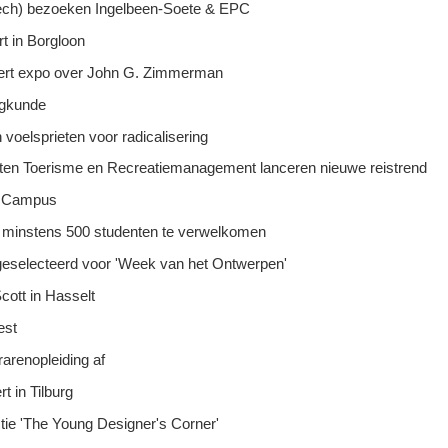
ech) bezoeken Ingelbeen-Soete & EPC
 in Borgloon
ert expo over John G. Zimmerman
eegkunde
oelsprieten voor radicalisering
nten Toerisme en Recreatiemanagement lanceren nieuwe reistrend
da Campus
’ minstens 500 studenten te verwelkomen
selecteerd voor 'Week van het Ontwerpen'
ott in Hasselt
est
rarenopleiding af
 in Tilburg
ie 'The Young Designer's Corner'