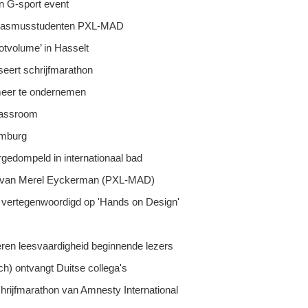
n G-sport event
 Erasmusstudenten PXL-MAD
otvolume’ in Hasselt
seert schrijfmarathon
 meer te ondernemen
lassroom
imburg
edompeld in internationaal bad
oek van Merel Eyckerman (PXL-MAD)
 vertegenwoordigd op 'Hands on Design'
eren leesvaardigheid beginnende lezers
h) ontvangt Duitse collega's
rijfmarathon van Amnesty International