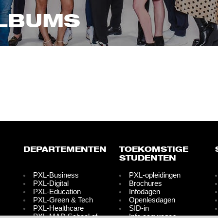
ALBUMS
DEPARTEMENTEN
TOEKOMSTIGE
STUDENTEN
PXL-Business
PXL-opleidingen
PXL-Digital
Brochures
PXL-Education
Infodagen
PXL-Green & Tech
Openlesdagen
PXL-Healthcare
SID-in
PXL-MAD School of
Info aanvragen