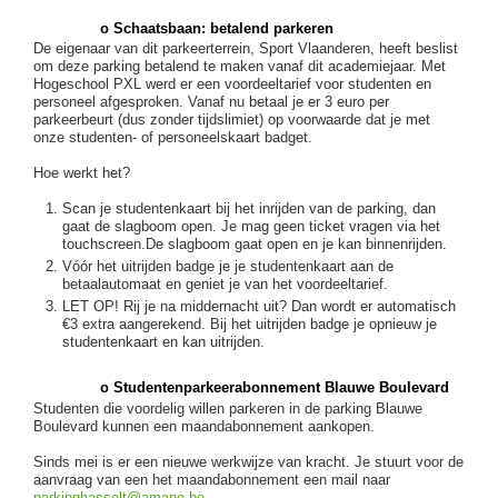
o Schaatsbaan: betalend parkeren
De eigenaar van dit parkeerterrein, Sport Vlaanderen, heeft beslist
om deze parking betalend te maken vanaf dit academiejaar. Met
Hogeschool PXL werd er een voordeeltarief voor studenten en
personeel afgesproken. Vanaf nu betaal je er 3 euro per
parkeerbeurt (dus zonder tijdslimiet) op voorwaarde dat je met
onze studenten- of personeelskaart badget.
Hoe werkt het?
Scan je studentenkaart bij het inrijden van de parking, dan
gaat de slagboom open. Je mag geen ticket vragen via het
touchscreen.De slagboom gaat open en je kan binnenrijden.
Vóór het uitrijden badge je je studentenkaart aan de
betaalautomaat en geniet je van het voordeeltarief.
LET OP! Rij je na middernacht uit? Dan wordt er automatisch
€3 extra aangerekend. Bij het uitrijden badge je opnieuw je
studentenkaart en kan uitrijden.
o Studentenparkeerabonnement Blauwe Boulevard
Studenten die voordelig willen parkeren in de parking Blauwe
Boulevard kunnen een maandabonnement aankopen.
Sinds mei is er een nieuwe werkwijze van kracht. Je stuurt voor de
aanvraag van een het maandabonnement een mail naar
parkinghasselt@amano.be