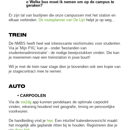
o Welke bus moet ik nemen om op de campus te
geraken?
Er zijn tal van buslijnen die onze campussen met het station en
elkaar verbinden.
De routeplanner van De Lijn
helpt je op weg...
TREIN
De NMBS heeft heel wat interessante reisformules voor studenten.
Via je 'Mijn PXL' kan je - onder 'bestanden van
studentenadministratie' - de nodige bewijsstukken vinden. Die kan
je meenemen naar een treinstation in jouw buurt!
Wil je met de trein naar stage dien je bovendien ook een kopie van
je stagecontract mee te nemen.
AUTO
• CARPOOLEN
Via de
sw1dg
app kunnen pendelaars de optimale carpoolrit
vinden, rekening houdend met geografie, timing en persoonlijke
voorkeuren.
De handleiding vind je
hier
. Een intuïtief kalenderoverzicht maakt
het mogelijk alle geplande ritten bij te houden. Registreren doe je
via
deze link
.