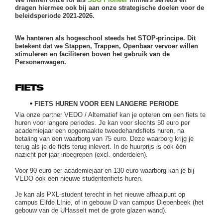
dragen hiermee ook bij aan onze strategische doelen voor de
beleidsperiode 2021-2026.
We hanteren als hogeschool steeds het STOP-principe. Dit
betekent dat we Stappen, Trappen, Openbaar vervoer willen
stimuleren en faciliteren boven het gebruik van de
Personenwagen.
FIETS
•
FIETS HUREN VOOR EEN LANGERE PERIODE
Via onze partner VEDO / Alternatief kan je opteren om een fiets te
huren voor langere periodes. Je kan voor slechts 50 euro per
academiejaar een opgemaakte tweedehandsfiets huren, na
betaling van een waarborg van 75 euro. Deze waarborg krijg je
terug als je de fiets terug inlevert. In de huurprijs is ook één
nazicht per jaar inbegrepen (excl. onderdelen).
Voor 90 euro per academiejaar en 130 euro waarborg kan je bij
VEDO ook een nieuwe studentenfiets huren.
Je kan als PXL-student terecht in het nieuwe afhaalpunt op
campus Elfde LInie, of in gebouw D van campus Diepenbeek (het
gebouw van de UHasselt met de grote glazen wand).