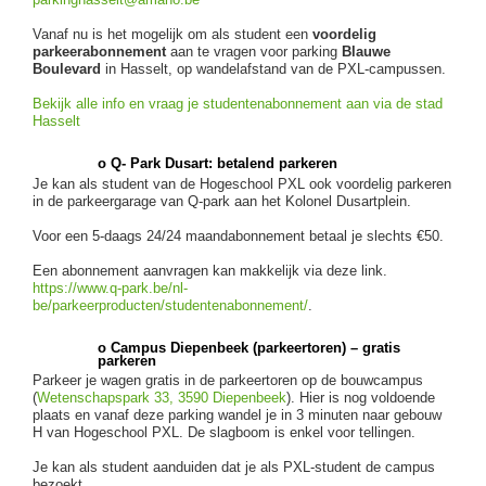
Vanaf nu is het mogelijk om als student een
voordelig
parkeerabonnement
aan te vragen voor parking
Blauwe
Boulevard
in Hasselt, op wandelafstand van de PXL-campussen.
Bekijk alle info en vraag je studentenabonnement aan via de stad
Hasselt
o Q- Park Dusart: betalend parkeren
Je kan als student van de Hogeschool PXL ook voordelig parkeren
in de parkeergarage van Q-park aan het Kolonel Dusartplein.
Voor een 5-daags 24/24 maandabonnement betaal je slechts €50.
Een abonnement aanvragen kan makkelijk via deze link.
https://www.q-park.be/nl-
be/parkeerproducten/studentenabonnement/
.
o Campus Diepenbeek (parkeertoren) – gratis
parkeren
Parkeer je wagen gratis in de parkeertoren op de bouwcampus
(
Wetenschapspark 33, 3590 Diepenbeek
). Hier is nog voldoende
plaats en vanaf deze parking wandel je in 3 minuten naar gebouw
H van Hogeschool PXL. De slagboom is enkel voor tellingen.
Je kan als student aanduiden dat je als PXL-student de campus
bezoekt.