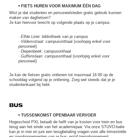
•
FIETS HUREN VOOR MAXIMUM ÉÉN DAG
Wist je dat studenten en personeelsleden gratis gebruik kunnen
maken van dagfietsen?
Je kan hiervoor terecht op volgende plaats op je campus:
·
Elfde Linie
: bibliotheek van je campus
·
Vildersstraat
: campusonthaal (voorlopig enkel voor
personeel)
·
Diepenbeek
: campusonthaal
·
Guffenslaan
: campusonthaal (voorlopig enkel voor
personeel)
Je kan de fietsen gratis ontlenen tot maximaal 16:00 op de
schooldag volgend op je ontlening. Zorg wel steeds dat je je
studentenkaart bij hebt.
BUS
•
TUSSENKOMST OPENBAAR VERVOER
Hogeschool PXL betaalt de helft van je kosten voor trein en bus
terug aan het einde van het academiejaar. Via onze STUVO-balie
kan je in mei en juni een terugbetaling vragen voor alle trimestriële
en jaarabonnementen van je bus- en/of treinabonnement.