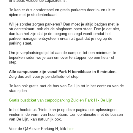
er steeds voldoende capaciteit is.
Je kan er dus comfortabel en gratis parkeren door in- en uit te
rijden met je studentenkaart.
Wil je zonder zorgen parkeren? Dan moet je altijd badgen met je
studentenkaart, ook als de slagboom open staat. Doe je dat niet,
dan kan het zijn dat je de toegang ontzegd wordt omdat het
parkeermanagementsysteem ervan uit gaat dat je nog op de
parking staat.
Om je verplaatsingstijd tot aan de campus tot een minimum te
beperken raden we je aan om over te stappen op een fiets- of
step.
Alle campussen zijn vanaf Park H bereikbaar in 6 minuten.
Zorg dus zelf voor je pendelfiets- of step.
Je kan ook gratis met de bus van De Lijn tot in het centrum van de
stad rijden.
Gratis busticket van carpoolparking Zuid en Park H - De Lijn
In het hoofdstuk ‘Fiets’ kan je op deze pagina ook oplossingen
vinden in de vorm van huurfietsen. Een combinatie met de bussen
van De Lijn, kan natuurlijk ook.
Voor de Q&A over Parking H, klik
hier
.