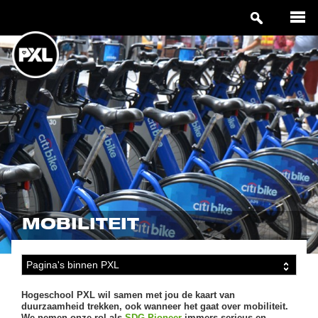
MOBILITEIT
Hogeschool PXL wil samen met jou de kaart van
duurzaamheid trekken, ook wanneer het gaat over mobiliteit.
We nemen onze rol als
SDG Pioneer
immers serieus en