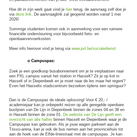
Hoe dit in zijn werk gaat vind je
hier
terug, de aanvraag zelf doe je
via
deze link
. De aanvraaglink zal geopend worden vanaf 1 mei
2026!
Sommige studenten komen ook in aanmerking voor een ruimere
financiële ondersteuning voor bijvoorbeeld fiets- en
openbaarvervoerkosten.
Meer info hierover vind je terug via
www.pxl.be/socialedienst
o Campuspas:
Zoek je een goedkoop busabonnement om je te verplaatsen naar
een PXL campus vanuit het station in Hasselt? Zit je op kot in
Hasselt of in Diepenbeek en je moet naar de les maar het regent?
Even het Hasselts stadscentrum bezoeken tijdens een springuur?
Dan is de Campuspas de ideale oplossing! Voor € 20,- /
academiejaar kan je onbeperkt reizen op alle geregelde openbare
buslijnen van De Lijn in Diepenbeek binnen de zones 04 en 38 en
in Hasselt binnen de zone 01.
De website van De Lijn geeft een
overzicht van alle haltes
binnen Hasselt en Diepenbeek waar je de
Campuspas kan gebruiken. Als je jouw wagen parkeert aan de
Trixxo-arena, kan je ook de bus nemen aan het provinciehuis tot
aan de hoek van de Elfde-liniestraat met de campuspas. Je kan